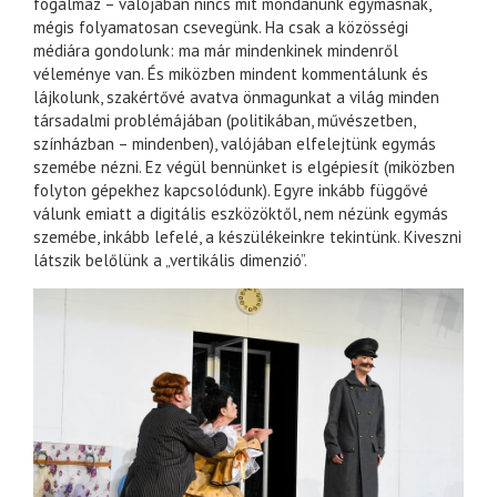
fogalmaz – valójában nincs mit mondanunk egymásnak,
mégis folyamatosan csevegünk. Ha csak a közösségi
médiára gondolunk: ma már mindenkinek mindenről
véleménye van. És miközben mindent kommentálunk és
lájkolunk, szakértővé avatva önmagunkat a világ minden
társadalmi problémájában (politikában, művészetben,
színházban – mindenben), valójában elfelejtünk egymás
szemébe nézni. Ez végül bennünket is elgépiesít (miközben
folyton gépekhez kapcsolódunk). Egyre inkább függővé
válunk emiatt a digitális eszközöktől, nem nézünk egymás
szemébe, inkább lefelé, a készülékeinkre tekintünk. Kiveszni
látszik belőlünk a „vertikális dimenzió”.