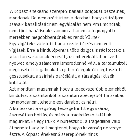
“A Kopasz énekesnő szereplői banális dolgokat beszélnek,
mondanak. De nem azért írtam a darabot, hogy kritizáljam
szavaik banalitását:nem, egyáltalán nem. Amit mondtak,
nem tűnt banálisnak számomra, hanem a legnagyobb
mértékben megdöbbentőnek és rendkívülinek.
Egy vígjáték született, bár a kezdeti érzés nem volt
vígjáték. Erre a kiindulópontra több dolgot is ráoltottak: a
világ furcsaságának érzését, az emberek által beszélt
nyelvet, amely számomra ismeretlenné vált, a tartalmuktól
megfosztott fogalmakat, a jelentőségüktől megfosztott
gesztusokat, a színház paródiáját, a társalgási klisék
kritikáját.
Azt mondtam magamnak, hogy a legegyszerűbb elemekből
kiindulva: a számtanból, a számtan ábécéjéből, ha szabad
így mondanom, lehetne egy darabot csinálni.
A burleszket a végsőkig feszegetni. Itt egy száraz,
észrevétlen botlás, és máris a tragédiában találjuk
magunkat. Ez egy trükk. A burleszkből a tragédiába való
átmenetet úgy kell megtenni, hogy a közönség ne vegye
észre. A Kopasz énekesnő szereplőinek nincs