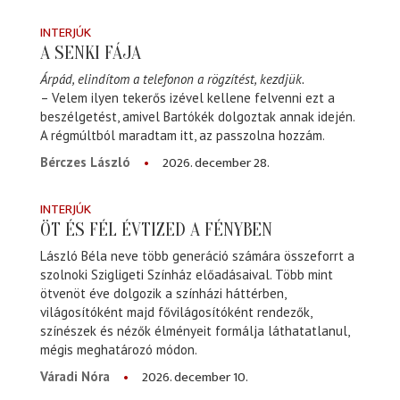
INTERJÚK
A SENKI FÁJA
Árpád, elindítom a telefonon a rögzítést, kezdjük.
– Velem ilyen tekerős izével kellene felvenni ezt a
beszélgetést, amivel Bartókék dolgoztak annak idején.
A régmúltból maradtam itt, az passzolna hozzám.
2026. december 28.
Bérczes László
INTERJÚK
ÖT ÉS FÉL ÉVTIZED A FÉNYBEN
László Béla neve több generáció számára összeforrt a
szolnoki Szigligeti Színház előadásaival. Több mint
ötvenöt éve dolgozik a színházi háttérben,
világosítóként majd fővilágosítóként rendezők,
színészek és nézők élményeit formálja láthatatlanul,
mégis meghatározó módon.
2026. december 10.
Váradi Nóra