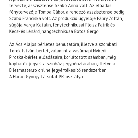
tervezte, asszisztense Szabó Anna volt. Az előadás
fénytervezője Tompa Gábor, a rendező asszisztense pedig
Szabó Franciska volt. Az produkció ügyelője Fábry Zoltán,
súgója Varga Katalin, fénytechnikusai Fleisz Patrik és
Kecskés Lénárd, hangtechnikusa Botos Gergő.
Az Ács Alajos bérletes bemutatóra, illetve a szombati
Török István-bérlet, valamint a vasárnapi Nyiredi
Piroska-bérlet előadásaira, korlátozott számban, még
kaphatók jegyek a színház jegypénztárában, illetve a
Biletmaster.ro online jegyértékesítő rendszerben.
A Harag György Társulat PR-osztálya