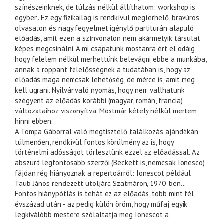
színészeinknek, de túlzás nélkül állíthatom: workshop is
egyben. Ez egy fizikailag is rendkívül megterhelő, bravúros
olvasaton és nagy fegyelmet igénylő partiturán alapuló
előadás, amit ezen a színvonalon nem akármelyik társulat
képes megcsinálni. A mi csapatunk mostanra ért el odáig,
hogy félelem nélkül merhettünk belevágni ebbe a munkába,
annak a roppant felelősségnek a tudatában is, hogy az
előadás maga nemcsak lehetőség, de mérce is, amit meg
kell ugrani. Nyilvánvaló nyomás, hogy nem vallhatunk
szégyent az előadás korábbi (magyar, román, francia)
változataihoz viszonyítva. Mostmár kétely nélkül mertem
hinni ebben.
A Tompa Gáborral való megtisztelő találkozás ajándékán
túlmenően, rendkívül fontos körülmény az is, hogy
történelmi adósságot törlesztünk ezzel az előadással. Az
abszurd legfontosabb szerzői (Beckett is, nemcsak Ionesco)
fájóan rég hiányoznak a repertoárról: Ionescot például
Taub János rendezett utoljára Szatmáron, 1970-ben…
Fontos hiánypótlás is tehát ez az előadás, több mint fél
évszázad után - az pedig külön öröm, hogy műfaj egyik
legkiválóbb mestere szólaltatja meg Ionescot a