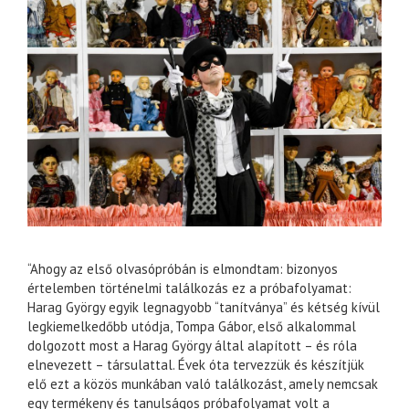
“Ahogy az első olvasópróbán is elmondtam: bizonyos
értelemben történelmi találkozás ez a próbafolyamat:
Harag György egyik legnagyobb “tanítványa” és kétség kívül
legkiemelkedőbb utódja, Tompa Gábor, első alkalommal
dolgozott most a Harag György által alapított – és róla
elnevezett – társulattal. Évek óta tervezzük és készítjük
elő ezt a közös munkában való találkozást, amely nemcsak
egy termékeny és tanulságos próbafolyamat volt a