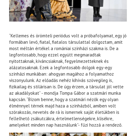
“Kellemes és örömteli periódus volt a próbafolyamat, egy jó
formában levő, fiatal, fiatalos társulattal dolgoztam, amit
most méltán értékel a romániai színházi szakma is. De a
legfontosabb, hogy ezzel együtt megmaradtak
nyitottaknak, kíváncsiaknak, fegyelmezetteknek és
alázatosaknak. Ezek a legfontosabb dolgok egy-egy
színházi munkában: ahogyan magához a folyamathoz
viszonyulunk. Az előadás nehéz kihívás szövegileg is,
fizikailag és stilárisan is. De úgy érzem, a társulat jól vette
az akadályokat” - mondja Tompa Gábor a szatmári munka
kapcsán. “Bízom benne, hogy a szatmári nézők egy olyan
élménnyel térnek majd haza a színházból, amiben volt
szórakozás, nevetés de rá is ismernek saját életükben is
fellelhető zsákutcákra, értelmetlenségekre, klisékre,
amelyeket minden nap használunk”- fűzi hozzá a rendező.