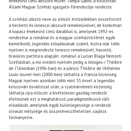
énekesnő című abszurd művét Tompa Gábor, a Kolozsvári
Állami Magyar Színház igazgató-főrendezője rendezte.
A színházi alkotó neve az elmúlt évtizedekben összeforrott
a becketti és ionescoi abszurd remekműveivel, de konkrétan
A kopasz énekesnő című darabbal is, amelynek 1992-es
rendezése a romániai és a magyar színháztörténet egyik
kiemelkedő, legendás előadásának számít. Azóta már több
nyelven is megrendezte Ionesco remekművét, hasonló,
bravúros partitura alapján: románul a Lucian Blaga Nemzeti
Színházban, a mű eredeti nyelvén pedig a limoges-i Théâtre
de l`Unionban (1996-ban) és a párizsi Théâtre de l'Athénée
Louis-Jouvet-ben (2000-ben) láthatta a francia közönség.
Magyar nyelven azonban több mint 35 évvel a legendás
kolozsvári ősváltozat után, a szatmárnémeti közönség
láthatja újra először a kivételesen gazdag rendezői
életműnek ezt a meghatározó, paradigmatikussá vált
előadását, amelynek egyik különlegessége a rendezői
olvasat mélysége és összetéveszthetetlen, sajátos
formanyelve.