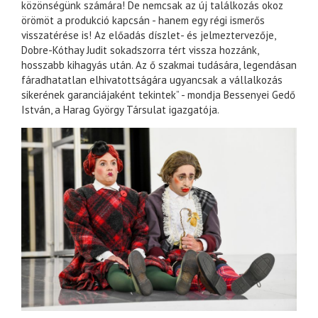
közönségünk számára! De nemcsak az új találkozás okoz
örömöt a produkció kapcsán - hanem egy régi ismerős
visszatérése is! Az előadás díszlet- és jelmeztervezője,
Dobre-Kóthay Judit sokadszorra tért vissza hozzánk,
hosszabb kihagyás után. Az ő szakmai tudására, legendásan
fáradhatatlan elhivatottságára ugyancsak a vállalkozás
sikerének garanciájaként tekintek” - mondja Bessenyei Gedő
István, a Harag György Társulat igazgatója.