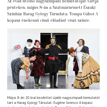
Az évad utolsó nagyszínpadi bemutatóját tartja
pénteken, május 8-án a Szatmárnémeti Északi
Színház Harag György Társulata: Tompa Gábor A
kopasz énekesnő című előadást viszi színre.
Május 8-án 20 órai kezdettel újabb nagyszínpadi bemutatót
tart a Harag György Társulat: Eugène Ionesco A kopasz