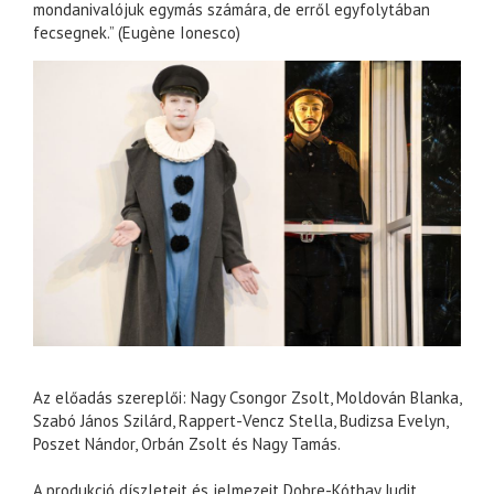
mondanivalójuk egymás számára, de erről egyfolytában
fecsegnek.” (Eugène Ionesco)
Az előadás szereplői: Nagy Csongor Zsolt, Moldován Blanka,
Szabó János Szilárd, Rappert-Vencz Stella, Budizsa Evelyn,
Poszet Nándor, Orbán Zsolt és Nagy Tamás.
A produkció díszleteit és jelmezeit Dobre-Kóthay Judit