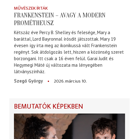
MŰVÉSZEK ÍRTÁK
FRANKENSTEIN – AVAGY A MODERN
PROMÉTHEUSZ
Kétszáz éve Percy B. Shelley és felesége, Mary a
baráttal, Lord Bayronnal írósdit játszottak. Mary 19
évesen így írta meg az ikonikussá vált Frankenstein
regényt. Sok átdolgozás lett, hiszen a közönség szeret
borzongani. Itt csak a 16 éven felül. Garai Judit és
Hegymegi Máté új változata ma lényegében
látványszínház.
2026. március 10.
Szegő György
BEMUTATÓK KÉPEKBEN