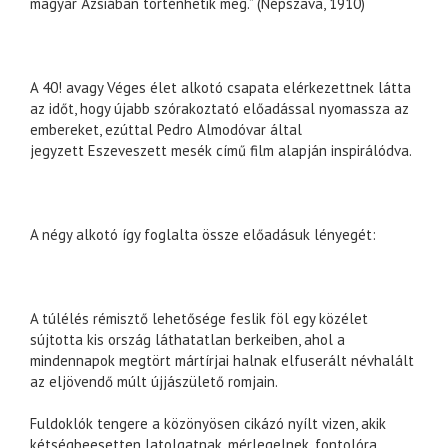
magyar Ázsiában történhetik meg.” (Népszava, 1910)
A 40! avagy Véges élet alkotó csapata elérkezettnek látta
az időt, hogy újabb szórakoztató előadással nyomassza az
embereket, ezúttal Pedro Almodóvar által
jegyzett Eszeveszett mesék című film alapján inspirálódva.
A négy alkotó így foglalta össze előadásuk lényegét:
A túlélés rémisztő lehetősége feslik föl egy közélet
sújtotta kis ország láthatatlan berkeiben, ahol a
mindennapok megtört mártírjai halnak elfuserált névhalált
az eljövendő múlt újjászülető romjain.
Fuldoklók tengere a közönyösen cikázó nyílt vizen, akik
kétségbeesetten latolgatnak, mérlegelnek, fontolóra