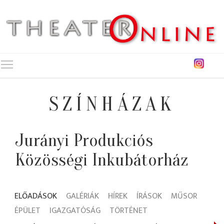
Toggle main menu visibility
SZÍNHÁZAK
Jurányi Produkciós
Közösségi Inkubátorház
ELŐADÁSOK
GALÉRIÁK
HÍREK
ÍRÁSOK
MŰSOR
ÉPÜLET
IGAZGATÓSÁG
TÖRTÉNET