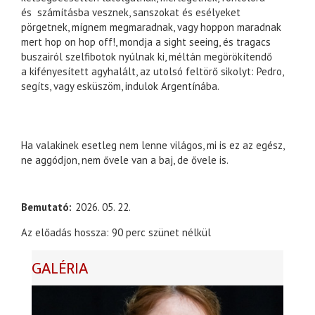
és számításba vesznek, sanszokat és esélyeket
pörgetnek, mígnem megmaradnak, vagy hoppon maradnak
mert hop on hop off!, mondja a sight seeing, és tragacs
buszairól szelfibotok nyúlnak ki, méltán megörökítendő
a kifényesített agyhalált, az utolsó feltörő sikolyt: Pedro,
segíts, vagy esküszöm, indulok Argentínába.
Ha valakinek esetleg nem lenne világos, mi is ez az egész,
ne aggódjon, nem ővele van a baj, de ővele is.
Bemutató
2026. 05. 22.
Az előadás hossza: 90 perc szünet nélkül
GALÉRIA