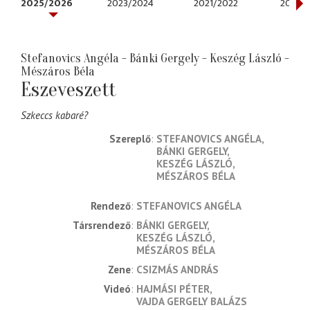
2025/2026
2023/2024
2021/2022
2020/
Stefanovics Angéla - Bánki Gergely - Keszég László -
Mészáros Béla
Eszeveszett
Szkeccs kabaré?
Szereplő
STEFANOVICS ANGÉLA
BÁNKI GERGELY
KESZÉG LÁSZLÓ
MÉSZÁROS BÉLA
rendező
STEFANOVICS ANGÉLA
társrendező
BÁNKI GERGELY
KESZÉG LÁSZLÓ
MÉSZÁROS BÉLA
zene
CSIZMÁS ANDRÁS
videó
HAJMÁSI PÉTER
VAJDA GERGELY BALÁZS