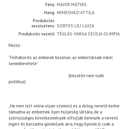
fény
MAJOR MÁTYÁS
hang
NEMESHÁZI ATTILA
produkciós 
asszisztens
SZIRTES LILI LUJZA
produkciós vezető
TÉGLÁS-VARGA CECÍLIA OLIMPIA
Mottó:
“Felháborító az emberek közönye, az embertársaik iránti
semmibevétele”
(beszélni nem tudó
politikus)
„Ha nem lett volna olyan szomorú ez a dolog, nevető kedve
támadna az embernek ilyen hülyeség láttára, de a
szörnyűséges következmények elfojtják bennünk a nevető
ingert és borzadva gondolunk arra, hogy ilyesmi is csak a