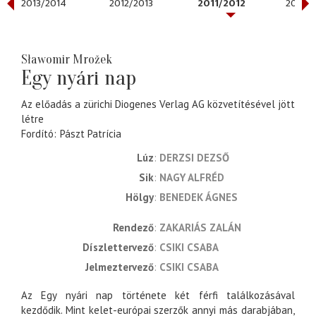
2013/2014
2012/2013
2011/2012
2010/2
Sławomir Mrožek
Egy nyári nap
Az előadás a zürichi Diogenes Verlag AG közvetítésével jött
létre
Fordító
Pászt Patrícia
Lúz
DERZSI DEZSŐ
Sik
NAGY ALFRÉD
Hölgy
BENEDEK ÁGNES
rendező
ZAKARIÁS ZALÁN
díszlettervező
CSIKI CSABA
jelmeztervező
CSIKI CSABA
Az Egy nyári nap története két férfi találkozásával
kezdődik. Mint kelet-európai szerzők annyi más darabjában,