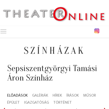
Toggle main menu visibility
SZÍNHÁZAK
Sepsiszentgyörgyi Tamási
Áron Színház
ELŐADÁSOK
GALÉRIÁK
HÍREK
ÍRÁSOK
MŰSOR
ÉPÜLET
IGAZGATÓSÁG
TÖRTÉNET