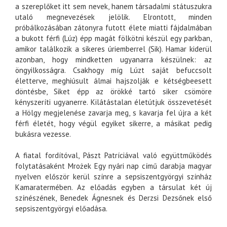
a szereplőket itt sem nevek, hanem társadalmi státuszukra
utaló megnevezések jelölik. Elrontott, minden
próbálkozásában zátonyra futott élete miatti fájdalmában
a bukott férfi (Lúz) épp magát fölkötni készül egy parkban,
amikor találkozik a sikeres úriemberrel (Sik). Hamar kiderül
azonban, hogy mindketten ugyanarra készülnek: az
öngyilkosságra. Csakhogy míg Lúzt saját befuccsolt
életterve, meghiúsult álmai hajszolják e kétségbeesett
döntésbe, Siket épp az örökké tartó siker csömöre
kényszeríti ugyanerre. Kilátástalan életútjuk összevetését
a Hölgy megjelenése zavarja meg, s kavarja fel újra a két
férfi életét, hogy végül egyiket sikerre, a másikat pedig
bukásra vezesse.
A fiatal fordítóval, Pászt Patríciával való együttműködés
folytatásaként Mrożek Egy nyári nap című darabja magyar
nyelven először kerül színre a sepsiszentgyörgyi színház
Kamaratermében. Az előadás egyben a társulat két új
színészének, Benedek Ágnesnek és Derzsi Dezsőnek első
sepsiszentgyörgyi előadása.