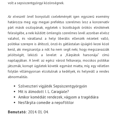
volt a sepsiszentgyörgyi közönségnek.
Az elveszett levél
bonyolult cselekményét igen egyszerű esemény
határozza meg: egy megyei prefektus szerelmes lesz a konzervatív
párt másik oszlopának, egyletek s bizottságok örökös elnökének
feleségébe, a neki küldött ömlengős szerelmes levél azonban elvész
valahol, és váratlanul a helyi liberális ellenzék nézeteit valló,
politikai szerepre is áhítozó, önző és gátlástalan újságíró kezei közé
kerül, aki megzsarolja a nőt: ha nem segít neki, hogy megszavazzák
jelöltségét, leközli a levelet a „Kárpátok harsonája” című
napilapjában. A levél az egész várost felkavarja, mocskos politikai
játszmák, korrupt ügyletek követik egymást miatta, míg egy véletlen
folytán villámgyorsan elcsitulnak a kedélyek, és helyreáll a rendes
abnormalitás.
Szilveszteri vígjáték Sepsiszentgyörgyön
Mit is álmodott I. L. Caragiale?
Amikor komédiát rendezek, vágyom a tragédiára
Nesfârşita comedie a nepoftitilor
Bemutató
2014. 01. 04.