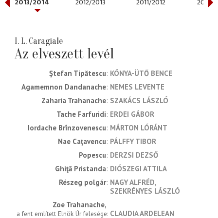
2013/2014
2012/2013
2011/2012
2010/2
I. L. Caragiale
Az elveszett levél
Ştefan Tipătescu
KÓNYA-ÜTŐ BENCE
Agamemnon Dandanache
NEMES LEVENTE
Zaharia Trahanache
SZAKÁCS LÁSZLÓ
Tache Farfuridi
ERDEI GÁBOR
Iordache Brînzovenescu
MÁRTON LÓRÁNT
Nae Caţavencu
PÁLFFY TIBOR
Popescu
DERZSI DEZSŐ
Ghiţă Pristanda
DIÓSZEGI ATTILA
Részeg polgár
NAGY ALFRÉD
SZEKRÉNYES LÁSZLÓ
Zoe Trahanache
CLAUDIA ARDELEAN
a fent említett Elnök Úr felesége