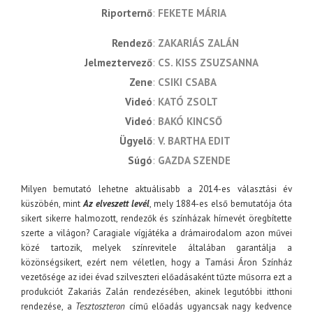
Riporternő
FEKETE MÁRIA
rendező
ZAKARIÁS ZALÁN
jelmeztervező
CS. KISS ZSUZSANNA
zene
CSIKI CSABA
videó
KATÓ ZSOLT
videó
BAKÓ KINCSŐ
ügyelő
V. BARTHA EDIT
súgó
GAZDA SZENDE
Milyen bemutató lehetne aktuálisabb a 2014-es választási év
küszöbén, mint
Az elveszett levél
, mely 1884-es első bemutatója óta
sikert sikerre halmozott, rendezők és színházak hírnevét öregbítette
szerte a világon? Caragiale vígjátéka a drámairodalom azon művei
közé tartozik, melyek színrevitele általában garantálja a
közönségsikert, ezért nem véletlen, hogy a Tamási Áron Színház
vezetősége az idei évad szilveszteri előadásaként tűzte műsorra ezt a
produkciót Zakariás Zalán rendezésében, akinek legutóbbi itthoni
rendezése, a
Tesztoszteron
című előadás ugyancsak nagy kedvence