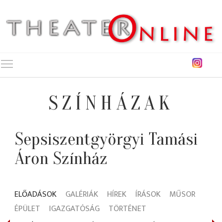
Toggle main menu visibility
SZÍNHÁZAK
Sepsiszentgyörgyi Tamási
Áron Színház
ELŐADÁSOK
GALÉRIÁK
HÍREK
ÍRÁSOK
MŰSOR
ÉPÜLET
IGAZGATÓSÁG
TÖRTÉNET