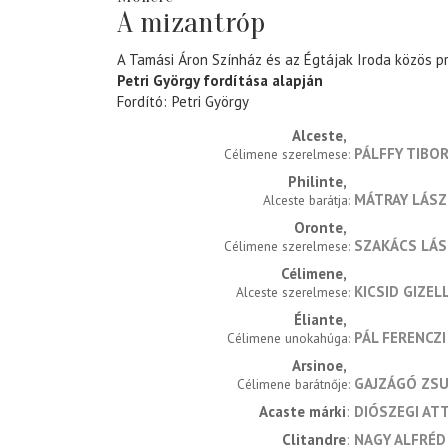
A mizantróp
A Tamási Áron Színház és az Égtájak Iroda közös p
Petri György fordítása alapján
Fordító
Petri György
Alceste
PÁLFFY TIBO
Célimene szerelmese
Philinte
MÁTRAY LÁSZ
Alceste barátja
Oronte
SZAKÁCS LÁ
Célimene szerelmese
Célimene
KICSID GIZEL
Alceste szerelmese
Éliante
PÁL FERENCZI
Célimene unokahúga
Arsinoe
GAJZÁGÓ ZS
Célimene barátnője
Acaste márki
DIÓSZEGI ATT
Clitandre
NAGY ALFRÉD