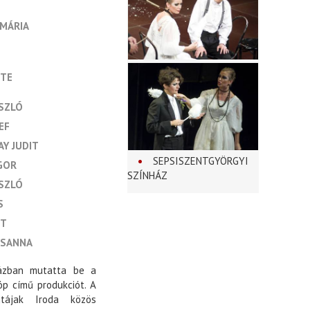
AMÁRIA
NTE
SZLÓ
EF
Y JUDIT
SEPSISZENTGYÖRGYI
GOR
SZÍNHÁZ
SZLÓ
S
IT
ZSANNA
házban mutatta be a
óp című produkciót. A
ájak Iroda közös