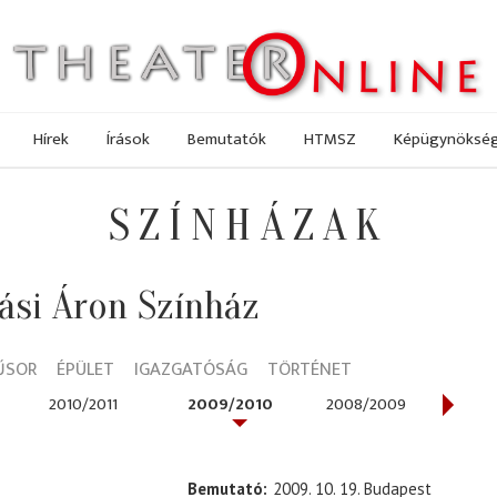
Hírek
Írások
Bemutatók
HTMSZ
Képügynöksé
SZÍNHÁZAK
ási Áron Színház
ŰSOR
ÉPÜLET
IGAZGATÓSÁG
TÖRTÉNET
2010/2011
2009/2010
2008/2009
200
Bemutató
2009. 10. 19. Budapest