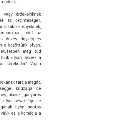
 rendezte.
k vagy érdekeinknek
ret az őszinteséget,
fontosabb erényeknek,
znapokban, ahol az
az önzés, irigység és
an-e közöttünk olyan,
 helyzetben meg tud
ttünk olyan, akinek a
ud kerekedni? Vajon
nokának tartja magát,
éggel kritizálja, de
mes, akinek „gunyoros
”, elvei nevetségessé
ágának ilyen pontos
 válik ez a komédia a