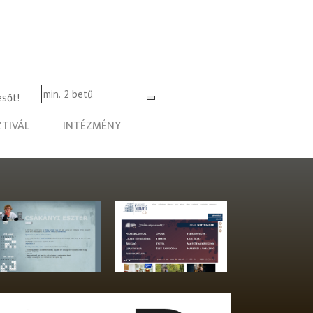
esőt!
ZTIVÁL
INTÉZMÉNY