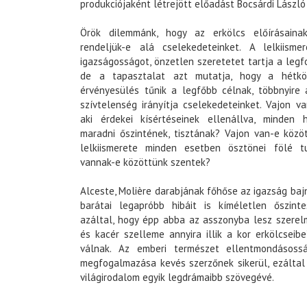
produkciójaként létrejött előadást Bocsárdi László
Örök dilemmánk, hogy az erkölcs előírásaina
rendeljük-e alá cselekedeteinket. A lelkiisme
igazságosságot, önzetlen szeretetet tartja a leg
de a tapasztalat azt mutatja, hogy a hétkö
érvényesülés tűnik a legfőbb célnak, többnyire 
szívtelenség irányítja cselekedeteinket. Vajon v
aki érdekei kísértéseinek ellenállva, minden
maradni őszintének, tisztának? Vajon van-e közö
lelkiismerete minden esetben ösztönei fölé t
vannak-e közöttünk szentek?
Alceste, Molière darabjának főhőse az igazság baj
barátai legapróbb hibáit is kíméletlen őszintes
azáltal, hogy épp abba az asszonyba lesz szerel
és kacér szelleme annyira illik a kor erkölcseibe
válnak. Az emberi természet ellentmondásoss
megfogalmazása kevés szerzőnek sikerül, ezáltal
világirodalom egyik legdrámaibb szövegévé.