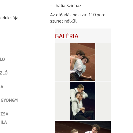
- Thália Színház
Az előadás hossza: 110 perc
rodukciója
szünet nélkül
GALÉRIA
R
LÓ
SZLÓ
LA
 GYÖNGYI
UZSA
ILA