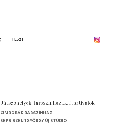
g
TESzT
Játszóhelyek, társszínházak, fesztiválok
CIMBORÁK BÁBSZÍNHÁZ
7/2008
2006/2007
2005/2006
2004/2005
SEPSISZENTGYÖRGY ÚJ STÚDIÓ