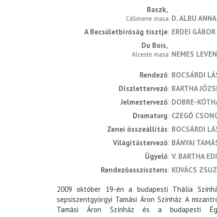
Baszk
D. ALBU ANN
Célimene inasa
A Becsületbíróság tisztje
ERDEI GÁBOR
Du Bois
NEMES LEVE
Alceste inasa
rendező
BOCSÁRDI LÁ
díszlettervező
BARTHA JÓZS
jelmeztervező
DOBRE-KÓTHA
dramaturg
CZEGŐ CSON
zenei összeállítás
BOCSÁRDI LÁ
világítástervező
BÁNYAI TAMÁ
ügyelő
V. BARTHA ED
rendezőasszisztens
KOVÁCS ZSU
2009 október 19-én a budapesti Thália Szín
sepsiszentgyörgyi Tamási Áron Színház A mizantr
Tamási Áron Színház és a budapesti Égt