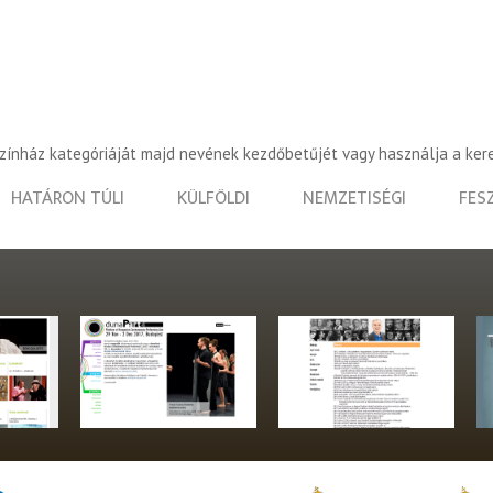
színház kategóriáját majd nevének kezdőbetűjét vagy használja a ker
HATÁRON TÚLI
KÜLFÖLDI
NEMZETISÉGI
FES