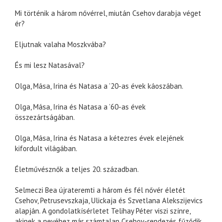
Mi történik a három nővérrel, miután Csehov darabja véget
ér?
Eljutnak valaha Moszkvába?
És mi lesz Natasával?
Olga, Mása, Irina és Natasa a ’20-as évek káoszában.
Olga, Mása, Irina és Natasa a ’60-as évek
összezártságában.
Olga, Mása, Irina és Natasa a kétezres évek elejének
kifordult világában.
Életművésznők a teljes 20. században.
Selmeczi Bea újrateremti a három és fél nővér életét
Csehov, Petrusevszkaja, Ulickaja és Szvetlana Alekszijevics
alapján. A gondolatkísérletet Telihay Péter viszi színre,
akinek a nevéhez már számtalan Csehov-rendezés fűződik.