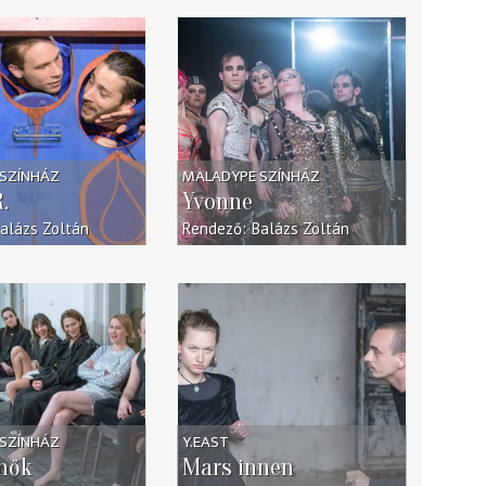
SZÍNHÁZ
MALADYPE SZÍNHÁZ
.
Yvonne
alázs Zoltán
Rendező
Balázs Zoltán
SZÍNHÁZ
Y.EAST
 nők
Mars innen