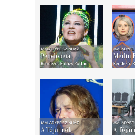
MALADYPE SZÍNHÁZ
MALADYPE 
Pénelopeia
Merlin R
Rendező
Balázs Zoltán
Rendező
B
MALADYPE SZÍNHÁZ
MALADYPE 
A Tójai nők
A Tójai