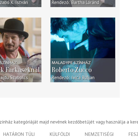
zabó K. István
Rendező
Bartha Lóránd
SZÍNHÁZ
MALADYPE SZÍNHÁZ
ék Farkaséknál
Roberto Zucco
ajdu Szabolcs
Rendező
Ivica Buljan
színház kategóriáját majd nevének kezdőbetűjét vagy használja a ker
HATÁRON TÚLI
KÜLFÖLDI
NEMZETISÉGI
FES