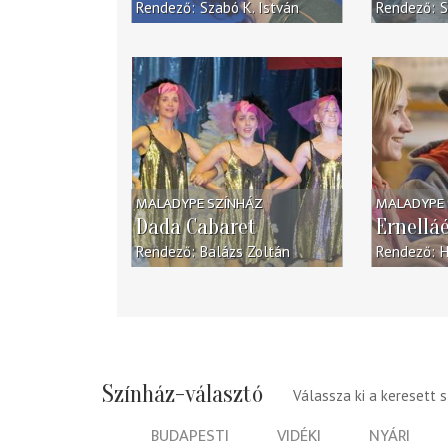
Rendező
Szabó K. István
Rendező
S
MALADYPE SZÍNHÁZ
MALADYPE 
Dada Cabaret
Ernellá
Rendező
Balázs Zoltán
Rendező
H
Színház-választó
Válassza ki a keresett 
BUDAPESTI
VIDÉKI
NYÁRI