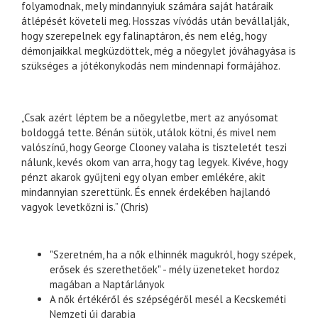
folyamodnak, mely mindannyiuk számára saját határaik
átlépését követeli meg. Hosszas vívódás után bevállalják,
hogy szerepelnek egy falinaptáron, és nem elég, hogy
démonjaikkal megküzdöttek, még a nőegylet jóváhagyása is
szükséges a jótékonykodás nem mindennapi formájához.
„Csak azért léptem be a nőegyletbe, mert az anyósomat
boldoggá tette. Bénán sütök, utálok kötni, és mivel nem
valószínű, hogy George Clooney valaha is tiszteletét teszi
nálunk, kevés okom van arra, hogy tag legyek. Kivéve, hogy
pénzt akarok gyűjteni egy olyan ember emlékére, akit
mindannyian szerettünk. És ennek érdekében hajlandó
vagyok levetkőzni is.” (Chris)
"Szeretném, ha a nők elhinnék magukról, hogy szépek,
erősek és szerethetőek" - mély üzeneteket hordoz
magában a Naptárlányok
A nők értékéről és szépségéről mesél a Kecskeméti
Nemzeti új darabja