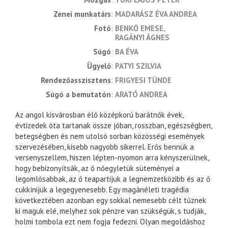
zenei munkatárs
MADARÁSZ ÉVA ANDREA
fotó
BENKŐ EMESE
RAGÁNYI ÁGNES
súgó
BA ÉVA
ügyelő
PATYI SZILVIA
rendezőasszisztens
FRIGYESI TÜNDE
súgó a bemutatón
ARATÓ ANDREA
Az angol kisvárosban élő középkorú barátnők évek,
évtizedek óta tartanak össze jóban, rosszban, egészségben,
betegségben és nem utolsó sorban közösségi események
szervezésében, kisebb nagyobb sikerrel. Erős bennük a
versenyszellem, hiszen lépten-nyomon arra kényszerülnek,
hogy bebizonyítsák, az ő nőegyletük süteményei a
legomlósabbak, az ő teapartijuk a legnemzetközibb és az ő
cukkínijük a legegyenesebb. Egy magánéleti tragédia
következtében azonban egy sokkal nemesebb célt tűznek
ki maguk elé, melyhez sok pénzre van szükségük, s tudják,
holmi tombola ezt nem fogja fedezni. Olyan megoldáshoz