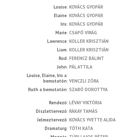
Louise
KOVÁCS GYOPÁR
Elaine
KOVÁCS GYOPÁR
Iris
KOVÁCS GYOPÁR
Marie
CSAPÓ VIRÁG
Lawrence
KOLLER KRISZTIÁN
Liam
KOLLER KRISZTIÁN
Rod
FERENCZ BÁLINT
John
PÁL ATTILA
Louise, Elaine, Iris a 
bemutatón
VENCZLI ZÓRA
Ruth a bemutatón
SZABÓ DOROTTYA
rendező
LÉVAY VIKTÓRIA
díszlettervező
RÁKAY TAMÁS
jelmeztervező
KOVÁCS YVETTE ALIDA
dramaturg
TÓTH KATA
mozgás
TÚRI LAJOS PÉTER