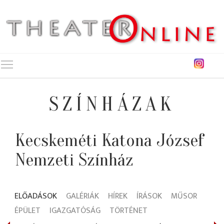
Toggle main menu visibility
SZÍNHÁZAK
Kecskeméti Katona József
Nemzeti Színház
ELŐADÁSOK
GALÉRIÁK
HÍREK
ÍRÁSOK
MŰSOR
ÉPÜLET
IGAZGATÓSÁG
TÖRTÉNET