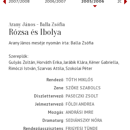
2007/2008
2006/2007
2005/2006
2004/
Arany János - Balla Zsófia
Rózsa és Ibolya
Arany János meséje nyomán írta: Balla Zsófia
Szereplők:
Gulyás Zoltán, Horváth Erika, Jarábik Klára, Kéner Gabriella,
Rimóczi István, Szarvas Attila, Szokolai Péter
rendező
TÓTH MIKLÓS
zene
SZŐKE SZABOLCS
díszlettervező
PASECZKI ZSOLT
jelmeztervező
FÖLDI ANDREA
mozgás
ANDRÁSI IMRE
dramaturg
SEDIÁNSZKY NÓRA
rendezőasszisztens
FRIGYESI TÜNDE