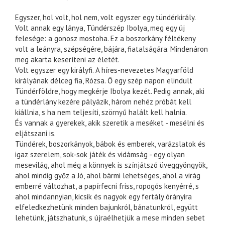
Egyszer, hol volt, hol nem, volt egyszer egy tündérkirály.
Volt annak egy lánya, Tündérszép Ibolya, meg egy új
felesége: a gonosz mostoha. Ez a boszorkány féltékeny
volt a leányra, szépségére, bájára, fiatalságára. Mindenáron
meg akarta keseríteni az életét.
Volt egyszer egy királyfi. A híres-nevezetes Magyarföld
királyának délceg fia, Rózsa. Ő egy szép napon elindult
Tündérföldre, hogy megkérje Ibolya kezét. Pedig annak, aki
a tündérlány kezére pályázik, három nehéz próbát kell
kiállnia, s ha nem teljesíti, szörnyű halált kell halnia.
És vannak a gyerekek, akik szeretik a meséket - mesélni és
eljátszani is.
Tündérek, boszorkányok, bábok és emberek, varázslatok és
igaz szerelem, sok-sok játék és vidámság - egy olyan
mesevilág, ahol még a könnyek is színjátszó üveggyöngyök,
ahol mindig győz a Jó, ahol bármi lehetséges, ahol a virág
emberré változhat, a papírfecni friss, ropogós kenyérré, s
ahol mindannyian, kicsik és nagyok egy fertály órányira
elfeledkezhetünk minden bajunkról, bánatunkról, együtt
lehetünk, játszhatunk, s újraélhetjük a mese minden sebet