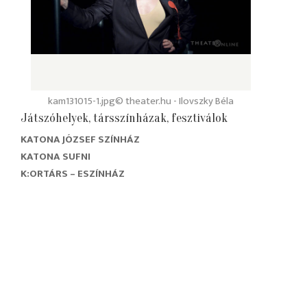
kam131015-1.jpg
© theater.hu - Ilovszky Béla
Játszóhelyek, társszínházak, fesztiválok
KATONA JÓZSEF SZÍNHÁZ
KATONA SUFNI
K:ORTÁRS – ESZÍNHÁZ