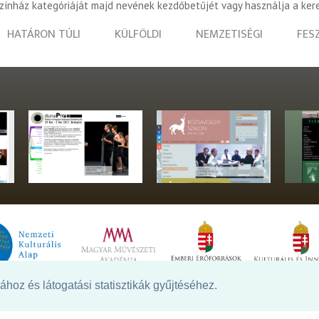
színház kategóriáját majd nevének kezdőbetűjét vagy használja a ker
HATÁRON TÚLI
KÜLFÖLDI
NEMZETISÉGI
FES
hoz és látogatási statisztikák gyűjtéséhez.