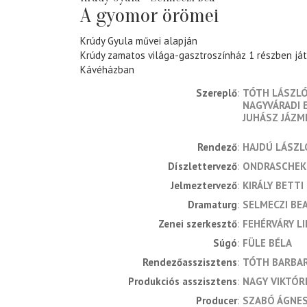
A gyomor örömei
Krúdy Gyula művei alapján
Krúdy zamatos világa-gasztroszínház 1 részben ját
Kávéházban
Szereplő
TÓTH LÁSZL
NAGYVÁRADI 
JUHÁSZ JÁZM
rendező
HAJDÚ LÁSZL
díszlettervező
ONDRASCHEK
jelmeztervező
KIRÁLY BETTI
dramaturg
SELMECZI BE
zenei szerkesztő
FEHÉRVÁRY LI
súgó
FÜLE BÉLA
rendezőasszisztens
TÓTH BARBA
produkciós asszisztens
NAGY VIKTÓR
producer
SZABÓ ÁGNE