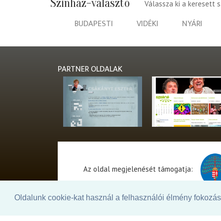
Színház-választó
Válassza ki a keresett 
BUDAPESTI
VIDÉKI
NYÁRI
PARTNER OLDALAK
Az oldal megjelenését támogatja:
Oldalunk cookie-kat használ a felhasználói élmény fokozásá
© 2026. - THEATER Online -
theater.hu