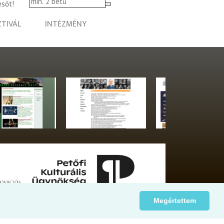
esőt!
ZTIVÁL
INTÉZMÉNY
Megértettem