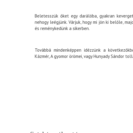
Beletesszük őket egy darálóba, gyakran keverget
nehogy leégjünk. Várjuk, hogy mi jön ki belőle, ma
és reménykedünk a sikerben.
Továbbá mindenképpen idézzünk a következőkbő
Kázmér, A gyomor örömei, vagy Hunyady Sándor toll