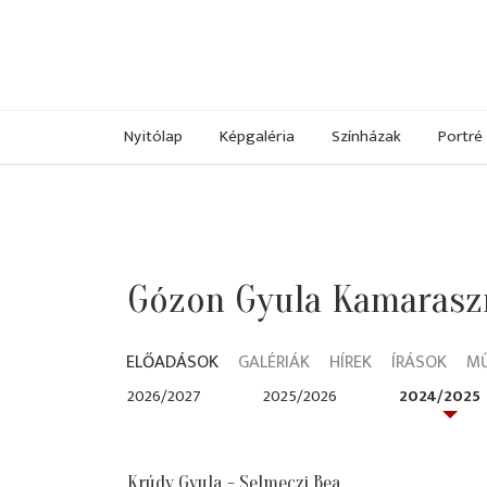
Nyitólap
Képgaléria
Színházak
Portré
Gózon Gyula Kamarasz
ELŐADÁSOK
GALÉRIÁK
HÍREK
ÍRÁSOK
M
2026/2027
2025/2026
2024/2025
Krúdy Gyula - Selmeczi Bea