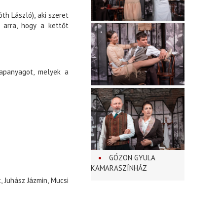
th László), aki szeret
s arra, hogy a kettőt
alapanyagot, melyek a
GÓZON GYULA
KAMARASZÍNHÁZ
, Juhász Jázmin, Mucsi