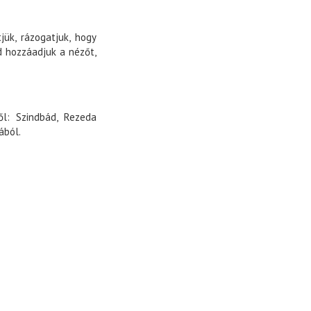
jük, rázogatjuk, hogy
jd hozzáadjuk a nézőt,
l: Szindbád, Rezeda
ából.