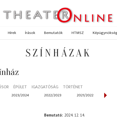
Hírek
Írások
Bemutatók
HTMSZ
Képügynöksé
SZÍNHÁZAK
ínház
ŰSOR
ÉPÜLET
IGAZGATÓSÁG
TÖRTÉNET
2023/2024
2022/2023
2021/2022
202
Bemutató
2024. 12. 14.