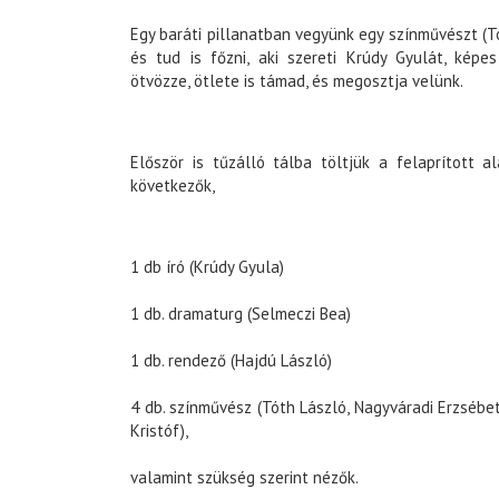
Egy baráti pillanatban vegyünk egy színművészt (Tó
és tud is főzni, aki szereti Krúdy Gyulát, képe
ötvözze, ötlete is támad, és megosztja velünk.
Először is tűzálló tálba töltjük a felaprított 
következők,
1 db író (Krúdy Gyula)
1 db. dramaturg (Selmeczi Bea)
1 db. rendező (Hajdú László)
4 db. színművész (Tóth László, Nagyváradi Erzsébet
Kristóf),
valamint szükség szerint nézők.