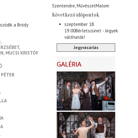
Szentendre, MűvészetMalom
Következő időpontok
szeptember 18.
szódik a Bródy
19:00
Bérletszünet - Jegyek
válthatók!
Ó
ERZSÉBET
Jegyvásárlás
IN
MUCSI KRISTÓF
GALÉRIA
Ó
 PÉTER
A
LLA
RA
IA
S