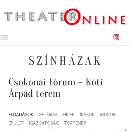
Toggle main menu visibility
SZÍNHÁZAK
Csokonai Fórum – Kóti
Árpád terem
ELŐADÁSOK
GALÉRIÁK
HÍREK
ÍRÁSOK
MŰSOR
ÉPÜLET
IGAZGATÓSÁG
TÖRTÉNET