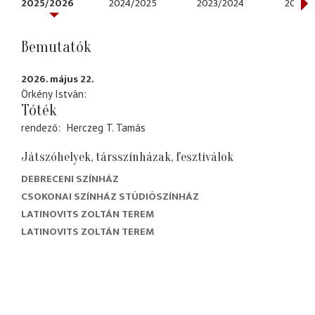
2025/2026
2024/2025
2023/2024
2022/
Bemutatók
2026. május 22.
Örkény István
Tóték
rendező
Herczeg T. Tamás
Játszóhelyek, társszínházak, fesztiválok
DEBRECENI SZÍNHÁZ
CSOKONAI SZÍNHÁZ STÚDIÓSZÍNHÁZ
LATINOVITS ZOLTÁN TEREM
LATINOVITS ZOLTÁN TEREM