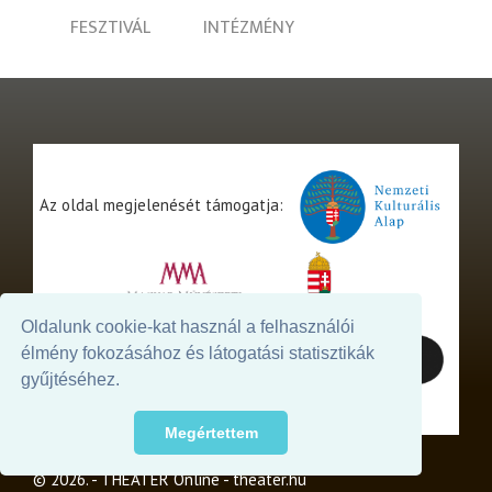
FESZTIVÁL
INTÉZMÉNY
Az oldal megjelenését támogatja:
Oldalunk cookie-kat használ a felhasználói
élmény fokozásához és látogatási statisztikák
gyűjtéséhez.
Megértettem
© 2026. - THEATER Online -
theater.hu