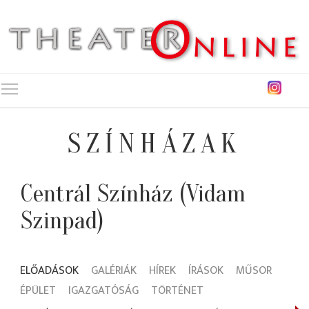
Toggle main menu visibility
SZÍNHÁZAK
Centrál Színház (Vidam
Szinpad)
ELŐADÁSOK
GALÉRIÁK
HÍREK
ÍRÁSOK
MŰSOR
ÉPÜLET
IGAZGATÓSÁG
TÖRTÉNET