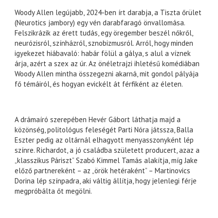
Woody Allen legújabb, 2024-ben írt darabja, a Tiszta őrület
(Neurotics jambory) egy vén darabfaragó önvallomása.
Felszikrázik az érett tudás, egy öregember beszél nőkről,
neurózisról, színházról, sznobizmusról. Arról, hogy minden
igyekezet hiábavaló: habár fölül a gálya, s alul a víznek
árja, azért a szex az úr. Az önéletrajzi ihletésű komédiában
Woody Allen mintha összegezni akarná, mit gondol pályája
fő témáiról, és hogyan evickélt át férfiként az életen.
A drámaíró szerepében Hevér Gábort láthatja majd a
közönség, politológus feleségét Parti Nóra játssza, Balla
Eszter pedig az oltárnál elhagyott menyasszonyként lép
színre. Richardot, a jó családba született producert, azaz a
„klasszikus Páriszt” Szabó Kimmel Tamás alakítja, míg Jake
előző partnereként – az „örök hetéraként” – Martinovics
Dorina lép színpadra, aki váltig állítja, hogy jelenlegi férje
megpróbálta őt megölni.