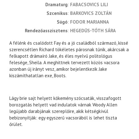
dramaturg
FABACSOVICS LILI
szcenikus
BARKOVICS ZOLTÁN
súgó
FODOR MARIANNA
rendezőasszisztens
HEGEDŰS-TÓTH SÁRA
A félénk és csalódott Fay és a jó családból származó, kissé
szerencsétlen Richard tökéletes párosnak tűnik, akárcsak a
felkapott drámaíró Jake, és éles nyelvű politológus
felesége, Sheila. A meghittnek tervezett közös vacsora
azonban új irányt vesz, amikor bejelentkezik Jake
kiszámíthatatlan exe, Boots.
Lágy brie sajt helyett kőkemény szócsaták, visszafogott
borozgatás helyett vad indulatok várnak Woody Allen
legújabb darabjának szereplőire, akik kétségkívül
bebizonyítják: egy egyszerű vacsorából is lehet tiszta
őrület.