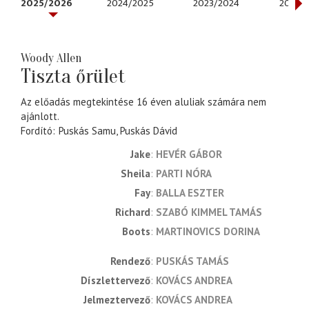
2025/2026
2024/2025
2023/2024
2022/
Woody Allen
Tiszta őrület
Az előadás megtekintése 16 éven aluliak számára nem
ajánlott.
Fordító
Puskás Samu
Puskás Dávid
Jake
HEVÉR GÁBOR
Sheila
PARTI NÓRA
Fay
BALLA ESZTER
Richard
SZABÓ KIMMEL TAMÁS
Boots
MARTINOVICS DORINA
rendező
PUSKÁS TAMÁS
díszlettervező
KOVÁCS ANDREA
jelmeztervező
KOVÁCS ANDREA