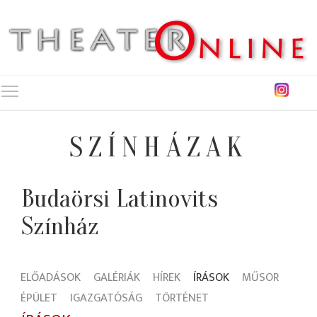
Toggle main menu visibility
SZÍNHÁZAK
Budaörsi Latinovits
Színház
ELŐADÁSOK
GALÉRIÁK
HÍREK
ÍRÁSOK
MŰSOR
ÉPÜLET
IGAZGATÓSÁG
TÖRTÉNET