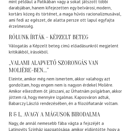
mint például a Patikában vagy a sokat játszott többi
darabjában, hanem kifejezetten egy belvárosi, modern,
kortárs közeg és történet, a maga hűvös racionalizmusával,
ami fedi az egészet, de alatta persze ott lapul egyfajta
érzelmesség.
RÓLUNK ÍRTÁK - KÉPZELT BETEG
Válogatás a Képzelt beteg című előadásunkról megjelent
kritikákból, írásokból.
„VALAMI ALAPVETŐ SZORONGÁS VAN
MOLIÈRE-BEN…”
Eleinte, amikor még nem ismertem, akkor valahogy azt
gondoltam, hogy engem nem is nagyon érdekel Molière.
Amikor elkezdtem őt játszani, az Úrhatnám polgárban, akkor
jöttem rá, hogy mennyire izgalmas. Kaposváron adtuk,
Babarczy László rendezésében, én a filozófiatanár voltam.
R & L, AVAGY A MÁGUSOK BIRODALMA
Nagy, de annál nemesebb fába vágta a fejszéjét a
Latinovits Színház igazgatósága, amikor eldöntötte, hogy a