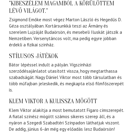
"KIBESZÉLEM MAGAMBÓL A KÖRÜLÖTTEM
LÉVŐ VILÁGOT."
Zsigmond Emőke most végez Marton László és Hegedűs D.
Géza osztályában. Kortársunkká teszi az Ármány és
szerelem Lujzáját Budaörsön, és mesebeli Iluskát játszik a
Nemzetiben. Versenytáncos volt, ma pedig egyre jobban
érdekli a fizikai színház.
STÍLUSOS JÁTÉKOK
Bátor lépéssel indult a pályán. Vígszínházi
szerződésajánlatot utasított vissza, hogy megtarthassa
szabadságát. Nagy Dániel Viktor most több társulatban és
több műfajban jeleskedik, és megkapta első filmfőszerepét
is.
KLEM VIKTOR A KULISSZA MÖGÖTT
Klem Viktor alakítja a most bemutatott Figaro címszerepét.
A fiatal színész mögött számos sikeres szerep áll, és a
nyáron a Szegedi Szabadtéri Színpadon láthatjuk viszont.
De addig, június 6-án még egy előadás lesz Budaörsön!