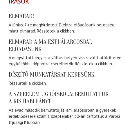
ÍRÁSOK
ELMARAD!
A június 7-re meghirdetett Elektra előadásunk betegség
miatt elmarad. Részletek a cikkben.
ELMARAD A MA ESTI ÁLARCOSBÁL
ELŐADÁSUNK
A megváltott jegyek a váltás helyén visszaválthatók illetve
egy későbbi időpontra cserélhetők. Részletek a cikkben.
DÍSZÍTŐ MUNKATÁRSAT KERESÜNK
Részletek a cikkben.
A SZERELEM UGRÓISKOLA: BEMUTATTUK
A KIS HABLEÁNYT
Az évad második bemutatóját, ami elsősorban a gyerekek
érdeklődésére számít, szeptember 30-án tartottuk a Városi
Ifjúsági Klubban.