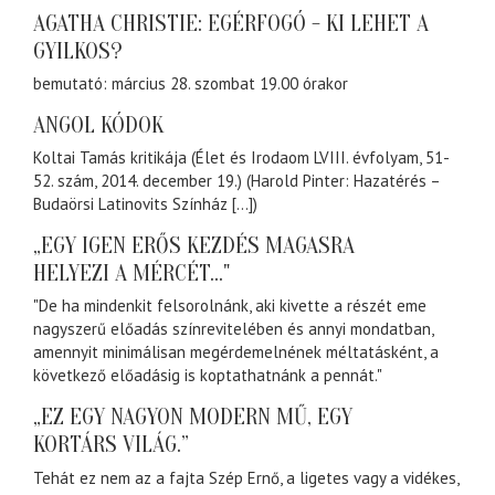
AGATHA CHRISTIE: EGÉRFOGÓ - KI LEHET A
GYILKOS?
bemutató: március 28. szombat 19.00 órakor
ANGOL KÓDOK
Koltai Tamás kritikája (Élet és Irodaom LVIII. évfolyam, 51-
52. szám, 2014. december 19.) (Harold Pinter: Hazatérés –
Budaörsi Latinovits Színház […])
„EGY IGEN ERŐS KEZDÉS MAGASRA
HELYEZI A MÉRCÉT..."
"De ha mindenkit felsorolnánk, aki kivette a részét eme
nagyszerű előadás színrevitelében és annyi mondatban,
amennyit minimálisan megérdemelnének méltatásként, a
következő előadásig is koptathatnánk a pennát."
„EZ EGY NAGYON MODERN MŰ, EGY
KORTÁRS VILÁG.”
Tehát ez nem az a fajta Szép Ernő, a ligetes vagy a vidékes,