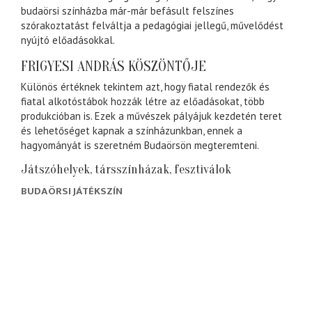
budaörsi színházba már-már befásult felszínes
szórakoztatást felváltja a pedagógiai jellegű, művelődést
nyújtó előadásokkal.
FRIGYESI ANDRÁS KÖSZÖNTŐJE
Különös értéknek tekintem azt, hogy fiatal rendezők és
fiatal alkotóstábok hozzák létre az előadásokat, több
produkcióban is. Ezek a művészek pályájuk kezdetén teret
és lehetőséget kapnak a színházunkban, ennek a
hagyományát is szeretném Budaörsön megteremteni.
Játszóhelyek, társszínházak, fesztiválok
BUDAÖRSI JÁTÉKSZÍN