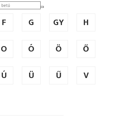
F
G
GY
H
O
Ó
Ö
Ő
Ú
Ü
Ű
V