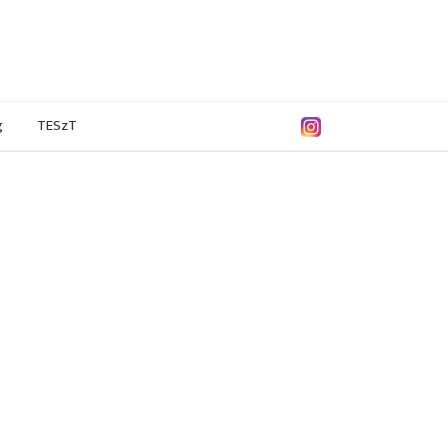
g
TESzT