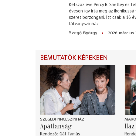
Kétszáz éve Percy B. Shelley és fe
évesen így írta meg az ikonikussá
szeret borzongani. Itt csak a 16 
látványszínház.
2026. március 
Szegő György
BEMUTATÓK KÉPEKBEN
SZEGEDI PINCESZÍNHÁZ
MARO
Apátlanság
Ház 
Rendező
Gál Tamás
Rend