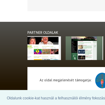
PARTNER OLDALAK
Az oldal megjelenését támogatja:
Oldalunk cookie-kat használ a felhasználói élmény fokozásá
© 2026. - THEATER Online -
theater.hu