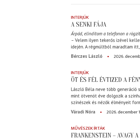
INTERJÚK
A SENKI FÁJA
Árpád, elindítom a telefonon a rögzít
– Velem ilyen tekerős izével kell
idején. A régmúltból maradtam itt
2026. decemb
Bérczes László
INTERJÚK
ÖT ÉS FÉL ÉVTIZED A FÉ
László Béla neve több generáció s
mint ötvenöt éve dolgozik a szính
színészek és nézők élményeit for
2026. december 1
Váradi Nóra
MŰVÉSZEK ÍRTÁK
FRANKENSTEIN – AVAGY 