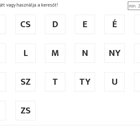
ét vagy használja a keresőt!
CS
D
E
É
L
M
N
NY
SZ
T
TY
U
ZS