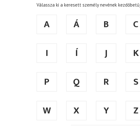
Válassza ki a keresett személy nevének kezdőbetűj
A
Á
B
C
I
Í
J
K
P
Q
R
S
W
X
Y
Z