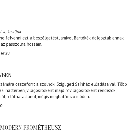
ést, kezdjük.
ene felvenni ezt a beszélgetést, amivel Bartókék dolgoztak annak
, az passzolna hozzám.
er 28.
NYBEN
zámára összeforrt a szolnoki Szigligeti Színház előadásaival. Több
ázi háttérben, világosítóként majd fővilágosítóként rendezők,
málja láthatatlanul, mégis meghatározó módon.
0.
A MODERN PROMÉTHEUSZ