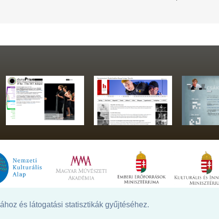
hoz és látogatási statisztikák gyűjtéséhez.