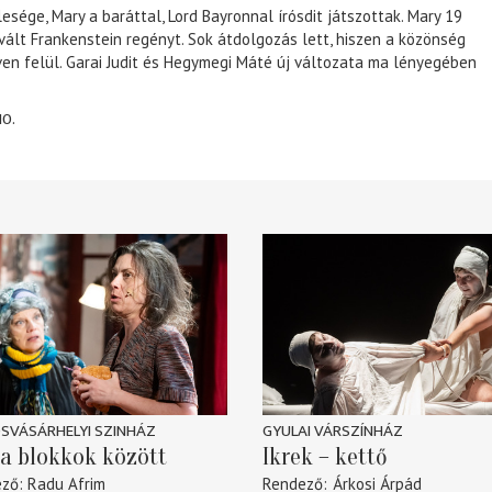
lesége, Mary a baráttal, Lord Bayronnal írósdit játszottak. Mary 19
 vált Frankenstein regényt. Sok átdolgozás lett, hiszen a közönség
éven felül. Garai Judit és Hegymegi Máté új változata ma lényegében
10.
SVÁSÁRHELYI SZINHÁZ
GYULAI VÁRSZÍNHÁZ
a blokkok között
Ikrek – kettő
ező
Radu Afrim
Rendező
Árkosi Árpád