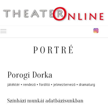
Toggle main menu visibility
PORTRÉ
Porogi Dorka
játéktér
rendező
fordító
jelmeztervező
dramaturg
Színházi munkái adatbázisunkban