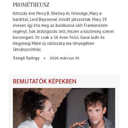
PROMÉTHEUSZ
Kétszáz éve Percy B. Shelley és felesége, Mary a
baráttal, Lord Bayronnal írósdit játszottak. Mary 19
évesen így írta meg az ikonikussá vált Frankenstein
regényt. Sok átdolgozás lett, hiszen a közönség szeret
borzongani. Itt csak a 16 éven felül. Garai Judit és
Hegymegi Máté új változata ma lényegében
látványszínház.
2026. március 10.
Szegő György
BEMUTATÓK KÉPEKBEN