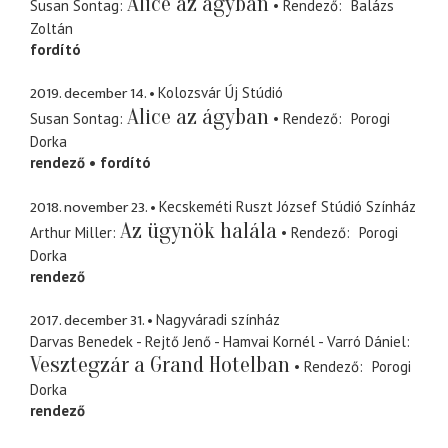
Alice az ágyban
Susan Sontag
Rendező
Balázs
Zoltán
fordító
2019. december 14.
Kolozsvár Új Stúdió
Alice az ágyban
Susan Sontag
Rendező
Porogi
Dorka
rendező
fordító
2018. november 23.
Kecskeméti Ruszt József Stúdió Színház
Az ügynök halála
Arthur Miller
Rendező
Porogi
Dorka
rendező
2017. december 31.
Nagyváradi színház
Darvas Benedek - Rejtő Jenő - Hamvai Kornél - Varró Dániel
Vesztegzár a Grand Hotelban
Rendező
Porogi
Dorka
rendező