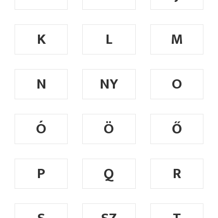
K
L
M
N
NY
O
Ó
Ö
Ő
P
Q
R