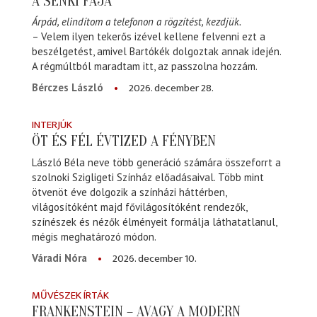
A SENKI FÁJA
Árpád, elindítom a telefonon a rögzítést, kezdjük.
– Velem ilyen tekerős izével kellene felvenni ezt a
beszélgetést, amivel Bartókék dolgoztak annak idején.
A régmúltból maradtam itt, az passzolna hozzám.
2026. december 28.
Bérczes László
INTERJÚK
ÖT ÉS FÉL ÉVTIZED A FÉNYBEN
László Béla neve több generáció számára összeforrt a
szolnoki Szigligeti Színház előadásaival. Több mint
ötvenöt éve dolgozik a színházi háttérben,
világosítóként majd fővilágosítóként rendezők,
színészek és nézők élményeit formálja láthatatlanul,
mégis meghatározó módon.
2026. december 10.
Váradi Nóra
MŰVÉSZEK ÍRTÁK
FRANKENSTEIN – AVAGY A MODERN