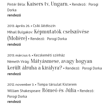
Kaisers tv, Ungarn.
Pintér Béla
Rendező
Porogi
Dorka
rendező
2013. április 26.
Csíki Játékszín
Képmutatók cselszövése
Mihail Bulgakov
(Molière)
Rendező
Porogi Dorka
rendező
2013. március 6.
Kecskeméti színház
Mátyásmese, avagy hogyan
Németh Virág
került álruha a királyra?
Rendező
Porogi Dorka
rendező
2012. november 3.
Tompa társulat Kisterem
Rómeó és Júlia
William Shakespeare
Rendező
Porogi Dorka
rendező