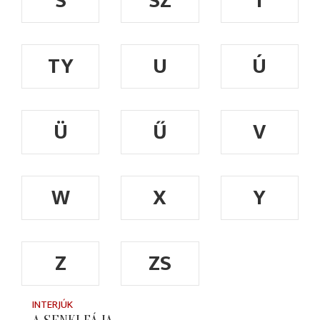
S
SZ
T
TY
U
Ú
Ü
Ű
V
W
X
Y
Z
ZS
INTERJÚK