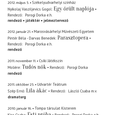
2012. május 5.
Székelyudvarhelyi színház
Egy őrült naplója
Nyikolaj Vasziljevics Gogol
Rendező
Porogi Dorka
e.h.
rendező
játéktér
jelmeztervező
2012. január 21.
Marosvásárhelyi Művészeti Egyetem
Parasztopera
Pintér Béla - Darvas Benedek
Rendező
Porogi Dorka
e.h.
rendező
2011. november 11.
Csíki Játékszín
Tudós nők
Molière
Rendező
Porogi Dorka
rendező
2011. október 25.
Udvartér Teátrum
Lila ákác
Szép Ernő
Rendező
László Csaba
m.v.
dramaturg
2010. január 16.
Tompa társulat Kisterem
Esti próba
Kiss Csaba
Rendező
Porogi Dorka
e.h.