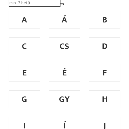
A
Á
B
C
CS
D
E
É
F
G
GY
H
I
Í
J