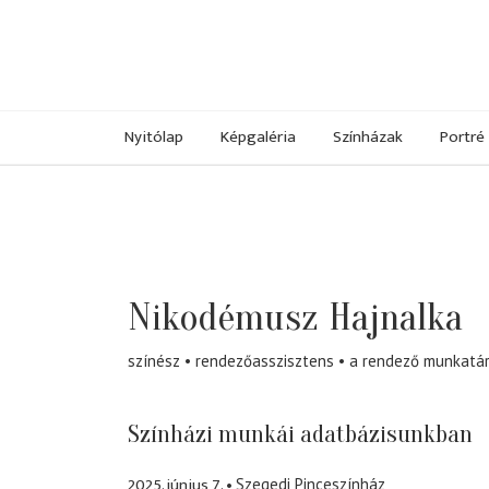
Nyitólap
Képgaléria
Színházak
Portré
Nikodémusz Hajnalka
színész
rendezőasszisztens
a rendező munkatá
Színházi munkái adatbázisunkban
2025. június 7.
Szegedi Pinceszínház