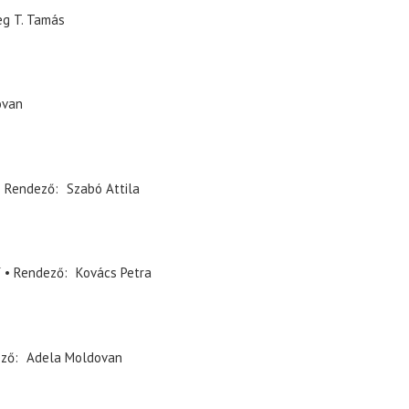
eg T. Tamás
ovan
Rendező
Szabó Attila
y
Rendező
Kovács Petra
ező
Adela Moldovan