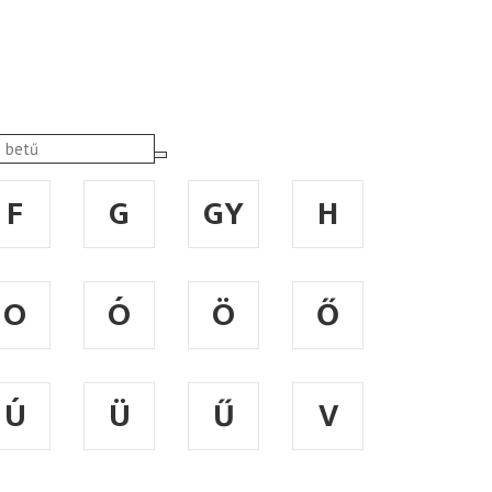
F
G
GY
H
O
Ó
Ö
Ő
Ú
Ü
Ű
V