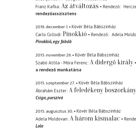
Az átváltozás
Franz Kafka
Rendező
Hercz
rendezőasszisztens
2019. december 1.
Kövér Béla Bábszínház
Pinokkió
Carlo Collodi
Rendező
Adela Mold
Pinokkió
egy fabáb
2015. november 29.
Kövér Béla Bábszínház
A didergő király
Szabó Attila - Móra Ferenc
a rendező munkatársa
2015. szeptember 27.
Kövér Béla Bábszínház
A feledékeny boszorkán
Ábrahám Eszter
Csiga
porszívó
2015. augusztus 30.
Kövér Béla Bábszínház
A három kismalac
Adela Moldovan
Rend
Lola