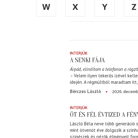
W
X
Y
Z
INTERJÚK
A SENKI FÁJA
Árpád, elindítom a telefonon a rögzít
– Velem ilyen tekerős izével kell
idején. A régmúltból maradtam itt
2026. decemb
Bérczes László
INTERJÚK
ÖT ÉS FÉL ÉVTIZED A FÉ
László Béla neve több generáció s
mint ötvenöt éve dolgozik a szính
színészek és nézők élményeit for