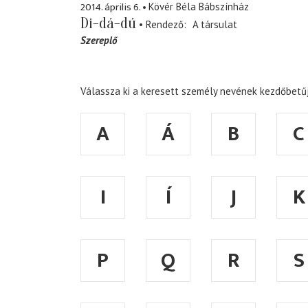
2014. április 6.
Kövér Béla Bábszínház
Di-dá-dú
Rendező
A társulat
Szereplő
Válassza ki a keresett személy nevének kezdőbetűj
A
Á
B
C
I
Í
J
K
P
Q
R
S