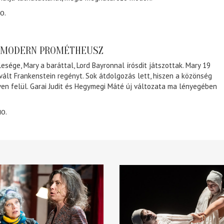
0.
A MODERN PROMÉTHEUSZ
lesége, Mary a baráttal, Lord Bayronnal írósdit játszottak. Mary 19
 vált Frankenstein regényt. Sok átdolgozás lett, hiszen a közönség
éven felül. Garai Judit és Hegymegi Máté új változata ma lényegében
10.