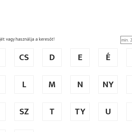
ét vagy használja a keresőt!
CS
D
E
É
L
M
N
NY
SZ
T
TY
U