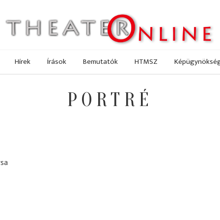
Hírek
Írások
Bemutatók
HTMSZ
Képügynöksé
PORTRÉ
rsa