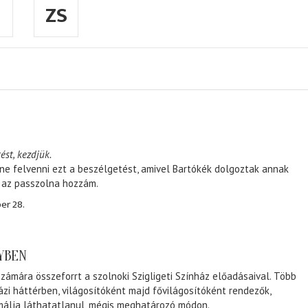
ZS
ést, kezdjük.
ene felvenni ezt a beszélgetést, amivel Bartókék dolgoztak annak
, az passzolna hozzám.
er 28.
NYBEN
zámára összeforrt a szolnoki Szigligeti Színház előadásaival. Több
ázi háttérben, világosítóként majd fővilágosítóként rendezők,
málja láthatatlanul, mégis meghatározó módon.