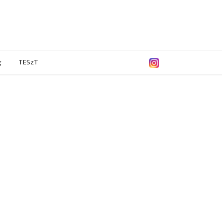
g
TESzT