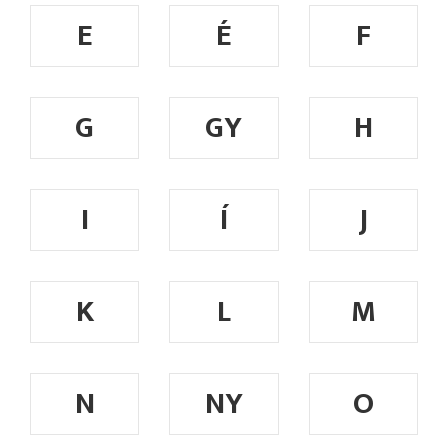
E
É
F
G
GY
H
I
Í
J
K
L
M
N
NY
O