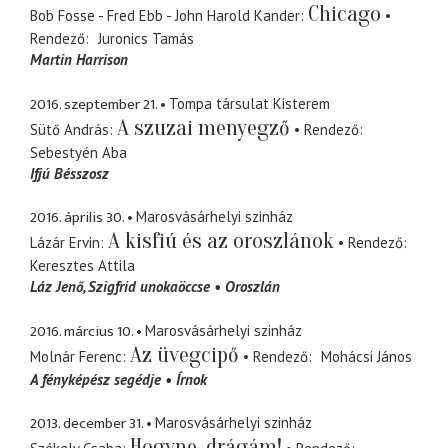
Chicago
Bob Fosse - Fred Ebb - John Harold Kander
Rendező
Juronics Tamás
Martin Harrison
2016. szeptember 21.
Tompa társulat Kisterem
A szuzai menyegző
Sütő András
Rendező
Sebestyén Aba
Ifjú Bésszosz
2016. április 30.
Marosvásárhelyi szinház
A kisfiú és az oroszlánok
Lázár Ervin
Rendező
Keresztes Attila
Láz Jenő
Szigfrid unokaöccse
Oroszlán
2016. március 10.
Marosvásárhelyi szinház
Az üvegcipő
Molnár Ferenc
Rendező
Mohácsi János
A fényképész segédje
Írnok
2013. december 31.
Marosvásárhelyi szinház
Hogyne, drágám!