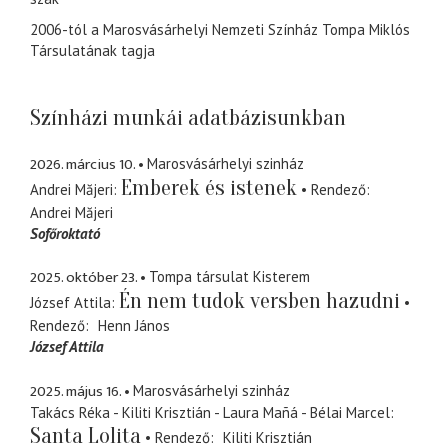
2006-tól a Marosvásárhelyi Nemzeti Színház Tompa Miklós
Társulatának tagja
Színházi munkái adatbázisunkban
2026. március 10.
Marosvásárhelyi szinház
Emberek és istenek
Andrei Măjeri
Rendező
Andrei Măjeri
Sofőroktató
2025. október 23.
Tompa társulat Kisterem
Én nem tudok versben hazudni
József Attila
Rendező
Henn János
József Attila
2025. május 16.
Marosvásárhelyi szinház
Takács Réka - Kiliti Krisztián - Laura Mañá - Bélai Marcel
Santa Lolita
Rendező
Kiliti Krisztián