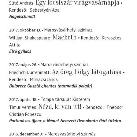
Egy lócsiszár virágvasárnapja
Sütő András
Rendező
Sebestyén Aba
Nagelschmidt
2017. október 13.
Marosvásárhelyi szinház
Macbeth
William Shakespeare
Rendező
Keresztes
Attila
Első gyilkos
2017. május 26.
Marosvásárhelyi szinház
Az öreg hölgy látogatása
Friedrich Dürrenmatt
Rendező
Mohácsi János
Dulovecz Gusztáv
hentes (harmadik polgár)
2017. április 18.
Tompa társulat Kisterem
Nézd, ki van itt!
Timur Vermes
Rendező
Theodor
Cristian Popescu
Pattanásos ifjonc
a Német Nemzeti Demokrata Párt titkára
2016. december 31.
Marosvásárhelyi szinház