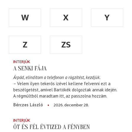
W
X
Y
Z
ZS
INTERJÚK
A SENKI FÁJA
Árpád, elindítom a telefonon a rögzítést, kezdjük.
– Velem ilyen tekerős izével kellene felvenni ezt a
beszélgetést, amivel Bartókék dolgoztak annak idején.
A régmúltból maradtam itt, az passzolna hozzám.
2026. december 28.
Bérczes László
INTERJÚK
ÖT ÉS FÉL ÉVTIZED A FÉNYBEN