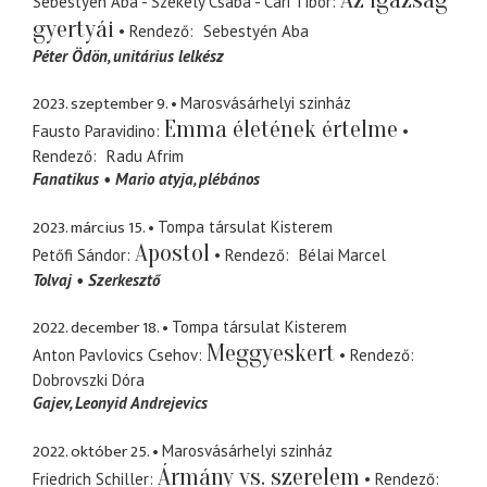
Sebestyén Aba - Székely Csaba - Cári Tibor
gyertyái
Rendező
Sebestyén Aba
Péter Ödön
unitárius lelkész
2023. szeptember 9.
Marosvásárhelyi szinház
Emma életének értelme
Fausto Paravidino
Rendező
Radu Afrim
Fanatikus
Mario atyja
plébános
2023. március 15.
Tompa társulat Kisterem
Apostol
Petőfi Sándor
Rendező
Bélai Marcel
Tolvaj
Szerkesztő
2022. december 18.
Tompa társulat Kisterem
Meggyeskert
Anton Pavlovics Csehov
Rendező
Dobrovszki Dóra
Gajev
Leonyid Andrejevics
2022. október 25.
Marosvásárhelyi szinház
Ármány vs. szerelem
Friedrich Schiller
Rendező