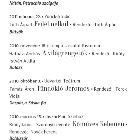
Nátán
Petruchio szolgája
2011. március 22.
Yorick-Stúdió
Fedél nélkül
Tóth Árpád
Rendező
Tóth Árpád
Bütyök
2010. november 18.
Tompa társulat Kisterem
A világrengetők
Hatházi András
Rendező
Király
István Attila
Balázs
2010. október 8.
Udvartér Teátrum
Tündöklő Jeromos
Tamási Áron
Rendező
Török
Viola
Gáspár
a Sáska fia
2010. március 15.
Jászai Mari Színház
Kőműves Kelemen
Bródy János - Szörényi Levente
Rendező
Novák Ferenc
Boldizsár