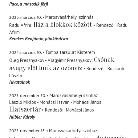
Paco
a második férfi
2025. március 10.
Marosvásárhelyi szinház
Ház a blokkok között
Radu Afrim
Rendező
Radu
Afrim
Kerekes Benjámin
pünkösdista
2024. március 10.
Tompa társulat Kisterem
Csónak,
Oleg Presznyakov - Vlagyimir Presznyakov
avagy előttünk az özönvíz
Rendező
Bocsárdi
László
Hivatalnok
2023. december 30.
Marosvásárhelyi szinház
László Miklós - Mohácsi István - Mohácsi János
Illatszertár
Rendező
Mohácsi János
Hübler Károly
2023. november 15.
Marosvásárhelyi szinház
Az igazság