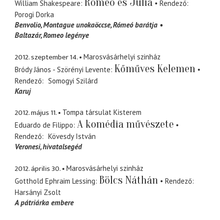
Rómeó és Júlia
William Shakespeare
Rendező
Porogi Dorka
Benvolio
Montague unokaöccse, Rómeó barátja
Baltazár
Romeo legénye
2012. szeptember 14.
Marosvásárhelyi szinház
Kőműves Kelemen
Bródy János - Szörényi Levente
Rendező
Somogyi Szilárd
Karuj
2012. május 11.
Tompa társulat Kisterem
A komédia művészete
Eduardo de Filippo
Rendező
Kövesdy István
Veronesi
hivatalsegéd
2012. április 30.
Marosvásárhelyi szinház
Bölcs Náthán
Gotthold Ephraim Lessing
Rendező
Harsányi Zsolt
A pátriárka embere