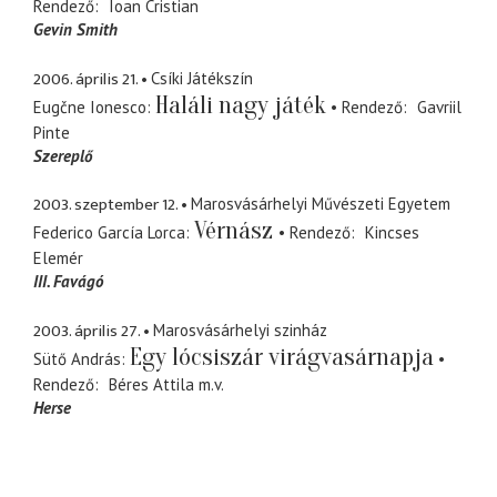
Rendező
Ioan Cristian
Gevin Smith
2006. április 21.
Csíki Játékszín
Haláli nagy játék
Eugčne Ionesco
Rendező
Gavriil
Pinte
Szereplő
2003. szeptember 12.
Marosvásárhelyi Művészeti Egyetem
Vérnász
Federico García Lorca
Rendező
Kincses
Elemér
III. Favágó
2003. április 27.
Marosvásárhelyi szinház
Egy lócsiszár virágvasárnapja
Sütő András
Rendező
Béres Attila
m.v.
Herse