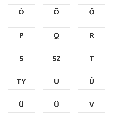
Ó
Ö
Ő
P
Q
R
S
SZ
T
TY
U
Ú
Ü
Ű
V