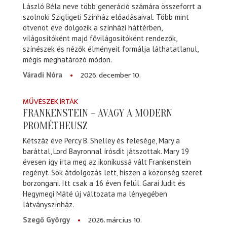
László Béla neve több generáció számára összeforrt a
szolnoki Szigligeti Színház előadásaival. Több mint
ötvenöt éve dolgozik a színházi háttérben,
világosítóként majd fővilágosítóként rendezők,
színészek és nézők élményeit formálja láthatatlanul,
mégis meghatározó módon.
2026. december 10.
Váradi Nóra
MŰVÉSZEK ÍRTÁK
FRANKENSTEIN – AVAGY A MODERN
PROMÉTHEUSZ
Kétszáz éve Percy B. Shelley és felesége, Mary a
baráttal, Lord Bayronnal írósdit játszottak. Mary 19
évesen így írta meg az ikonikussá vált Frankenstein
regényt. Sok átdolgozás lett, hiszen a közönség szeret
borzongani. Itt csak a 16 éven felül. Garai Judit és
Hegymegi Máté új változata ma lényegében
látványszínház.
2026. március 10.
Szegő György