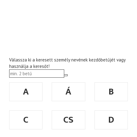
Válassza ki a keresett személy nevének kezdőbetűjét vagy
használja a keresőt!
A
Á
B
C
CS
D