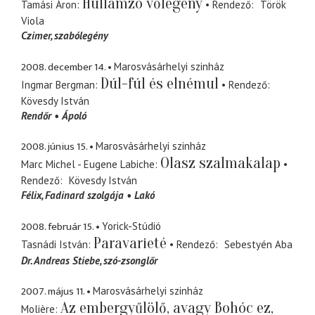
Hullámzó vőlegény
Tamási Áron
Rendező
Török
Viola
Czimer
szabólegény
2008. december 14.
Marosvásárhelyi szinház
Dúl-fúl és elnémul
Ingmar Bergman
Rendező
Kövesdy István
Rendőr
Ápoló
2008. június 15.
Marosvásárhelyi szinház
Olasz szalmakalap
Marc Michel - Eugene Labiche
Rendező
Kövesdy István
Félix
Fadinard szolgája
Lakó
2008. február 15.
Yorick-Stúdió
Paravarieté
Tasnádi István
Rendező
Sebestyén Aba
Dr. Andreas Stiebe
szó-zsonglőr
2007. május 11.
Marosvásárhelyi szinház
Az embergyűlölő, avagy Bohóc ez,
Molière