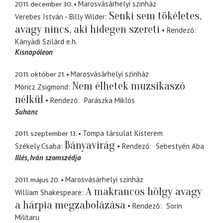
2011. december 30.
Marosvásárhelyi szinház
Senki sem tökéletes,
Verebes István - Billy Wilder
avagy nincs, aki hidegen szereti
Rendező
Kányádi Szilárd
e.h.
Kisnapóleon
2011. október 21.
Marosvásárhelyi szinház
Nem élhetek muzsikaszó
Móricz Zsigmond
nélkül
Rendező
Parászka Miklós
Suhanc
2011. szeptember 13.
Tompa társulat Kisterem
Bányavirág
Székely Csaba
Rendező
Sebestyén Aba
Illés
Iván szomszédja
2011. május 20.
Marosvásárhelyi szinház
A makrancos hölgy avagy
William Shakespeare
a hárpia megzabolázása
Rendező
Sorin
Militaru