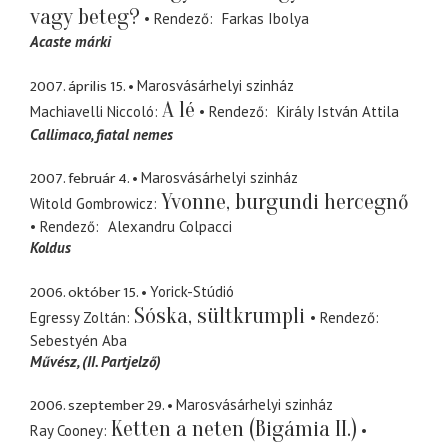
vagy beteg?
Rendező
Farkas Ibolya
Acaste márki
2007. április 15.
Marosvásárhelyi szinház
A lé
Machiavelli Niccoló
Rendező
Király István Attila
Callimaco
fiatal nemes
2007. február 4.
Marosvásárhelyi szinház
Yvonne, burgundi hercegnő
Witold Gombrowicz
Rendező
Alexandru Colpacci
Koldus
2006. október 15.
Yorick-Stúdió
Sóska, sültkrumpli
Egressy Zoltán
Rendező
Sebestyén Aba
Művész
(II. Partjelző)
2006. szeptember 29.
Marosvásárhelyi szinház
Ketten a neten (Bigámia II.)
Ray Cooney