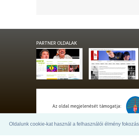
PARTNER OLDALAK
Az oldal megjelenését támogatja:
Oldalunk cookie-kat használ a felhasználói élmény fokozásá
© 2026. - THEATER Online -
theater.hu