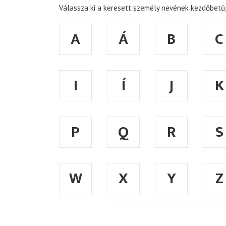
Válassza ki a keresett személy nevének kezdőbetűj
A
Á
B
C
I
Í
J
K
P
Q
R
S
W
X
Y
Z