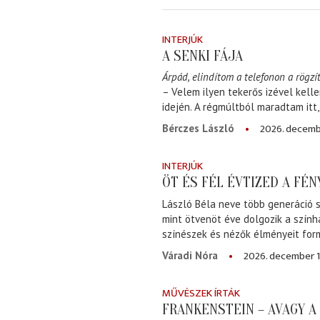
INTERJÚK
A SENKI FÁJA
Árpád, elindítom a telefonon a rögzít
– Velem ilyen tekerős izével kell
idején. A régmúltból maradtam itt
2026. decemb
Bérczes László
INTERJÚK
ÖT ÉS FÉL ÉVTIZED A FÉ
László Béla neve több generáció s
mint ötvenöt éve dolgozik a szính
színészek és nézők élményeit for
2026. december 1
Váradi Nóra
MŰVÉSZEK ÍRTÁK
FRANKENSTEIN – AVAGY 