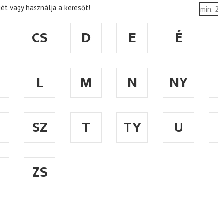
ét vagy használja a keresőt!
CS
D
E
É
L
M
N
NY
SZ
T
TY
U
ZS