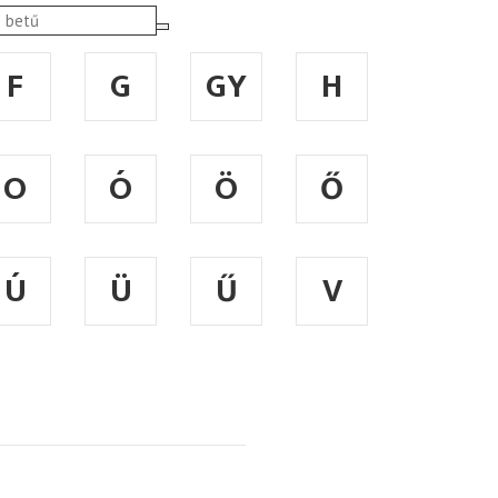
F
G
GY
H
O
Ó
Ö
Ő
Ú
Ü
Ű
V