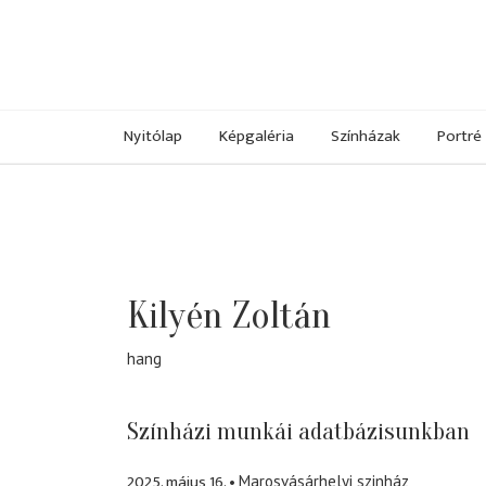
Nyitólap
Képgaléria
Színházak
Portré
Kilyén Zoltán
hang
Színházi munkái adatbázisunkban
2025. május 16.
Marosvásárhelyi szinház