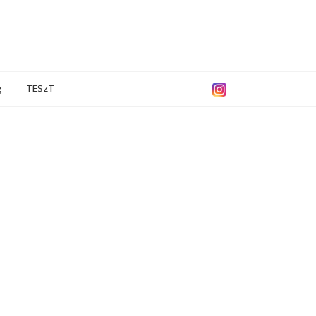
g
TESzT