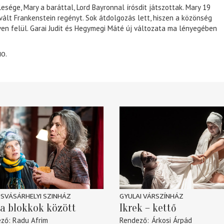
lesége, Mary a baráttal, Lord Bayronnal írósdit játszottak. Mary 19
 vált Frankenstein regényt. Sok átdolgozás lett, hiszen a közönség
éven felül. Garai Judit és Hegymegi Máté új változata ma lényegében
10.
SVÁSÁRHELYI SZINHÁZ
GYULAI VÁRSZÍNHÁZ
a blokkok között
Ikrek – kettő
ező
Radu Afrim
Rendező
Árkosi Árpád