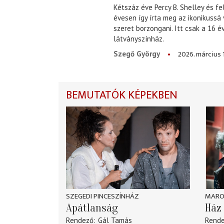
Kétszáz éve Percy B. Shelley és fe
évesen így írta meg az ikonikussá
szeret borzongani. Itt csak a 16 
látványszínház.
2026. március 
Szegő György
BEMUTATÓK KÉPEKBEN
SZEGEDI PINCESZÍNHÁZ
MARO
Apátlanság
Ház 
Rendező
Gál Tamás
Rend