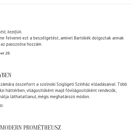
ést, kezdjük.
ene felvenni ezt a beszélgetést, amivel Bartókék dolgoztak annak
, az passzolna hozzám.
er 28.
NYBEN
zámára összeforrt a szolnoki Szigligeti Színház előadásaival. Több
ázi háttérben, világosítóként majd fővilágosítóként rendezők,
málja láthatatlanul, mégis meghatározó módon.
0.
A MODERN PROMÉTHEUSZ