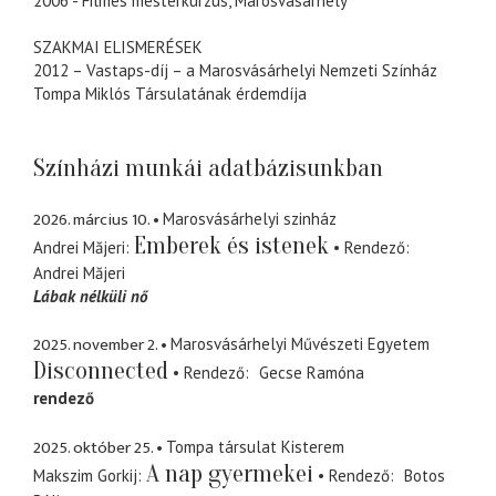
2006 - Filmes mesterkurzus, Marosvásárhely
SZAKMAI ELISMERÉSEK
2012 – Vastaps-díj – a Marosvásárhelyi Nemzeti Színház
Tompa Miklós Társulatának érdemdíja
Színházi munkái adatbázisunkban
2026. március 10.
Marosvásárhelyi szinház
Emberek és istenek
Andrei Măjeri
Rendező
Andrei Măjeri
Lábak nélküli nő
2025. november 2.
Marosvásárhelyi Művészeti Egyetem
Disconnected
Rendező
Gecse Ramóna
rendező
2025. október 25.
Tompa társulat Kisterem
A nap gyermekei
Makszim Gorkij
Rendező
Botos