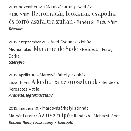
2016. november 12.
Marosvásárhelyi szinház
Retromadár, blokknak csapódik,
Radu Afrim
és forró aszfaltra zuhan
Rendező
Radu Afrim
Rózsika
2016. szeptember 20.
Ariel Gyermekszínház
Madame de Sade
Misima Jukió
Rendező
Porogi
Dorka
Szereplő
2016. április 30.
Marosvásárhelyi szinház
A kisfiú és az oroszlánok
Lázár Ervin
Rendező
Keresztes Attila
Arabella
légtornászlány
2016. március 10.
Marosvásárhelyi szinház
Az üvegcipő
Molnár Ferenc
Rendező
Mohácsi János
Keczeli Ilona
rossz leány
Szereplő