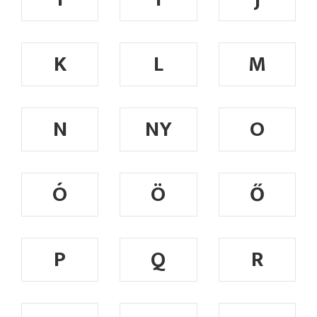
K
L
M
N
NY
O
Ó
Ö
Ő
P
Q
R