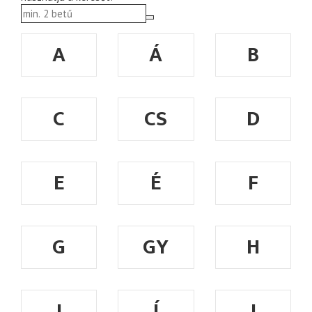
A
Á
B
C
CS
D
E
É
F
G
GY
H
I
Í
J