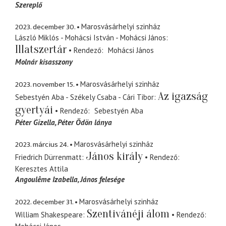
Szereplő
2023. december 30.
Marosvásárhelyi szinház
László Miklós - Mohácsi István - Mohácsi János
Illatszertár
Rendező
Mohácsi János
Molnár kisasszony
2023. november 15.
Marosvásárhelyi szinház
Az igazság
Sebestyén Aba - Székely Csaba - Cári Tibor
gyertyái
Rendező
Sebestyén Aba
Péter Gizella
Péter Ödön lánya
2023. március 24.
Marosvásárhelyi szinház
János király
Friedrich Dürrenmatt
Rendező
Keresztes Attila
Angoulême Izabella
János felesége
2022. december 31.
Marosvásárhelyi szinház
Szentivánéji álom
William Shakespeare
Rendező