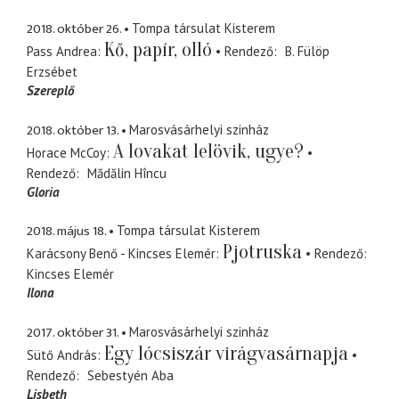
2018. október 26.
Tompa társulat Kisterem
Kő, papír, olló
Pass Andrea
Rendező
B. Fülöp
Erzsébet
Szereplő
2018. október 13.
Marosvásárhelyi szinház
A lovakat lelövik, ugye?
Horace McCoy
Rendező
Mădălin Hîncu
Gloria
2018. május 18.
Tompa társulat Kisterem
Pjotruska
Karácsony Benő - Kincses Elemér
Rendező
Kincses Elemér
Ilona
2017. október 31.
Marosvásárhelyi szinház
Egy lócsiszár virágvasárnapja
Sütő András
Rendező
Sebestyén Aba
Lisbeth