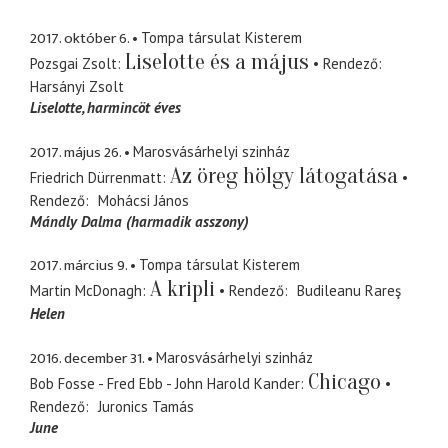
2017. október 6.
Tompa társulat Kisterem
Liselotte és a május
Pozsgai Zsolt
Rendező
Harsányi Zsolt
Liselotte
harmincöt éves
2017. május 26.
Marosvásárhelyi szinház
Az öreg hölgy látogatása
Friedrich Dürrenmatt
Rendező
Mohácsi János
Mándly Dalma (harmadik asszony)
2017. március 9.
Tompa társulat Kisterem
A kripli
Martin McDonagh
Rendező
Budileanu Rareş
Helen
2016. december 31.
Marosvásárhelyi szinház
Chicago
Bob Fosse - Fred Ebb - John Harold Kander
Rendező
Juronics Tamás
June