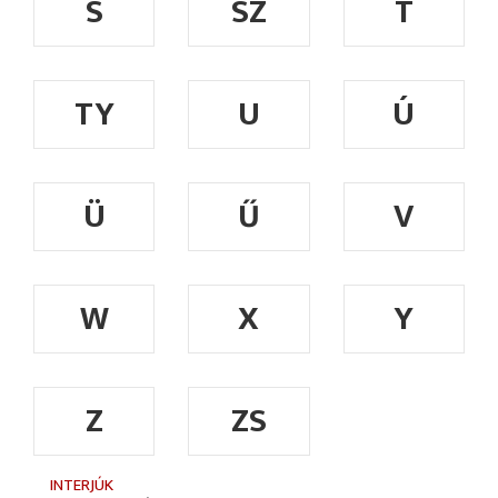
S
SZ
T
TY
U
Ú
Ü
Ű
V
W
X
Y
Z
ZS
INTERJÚK