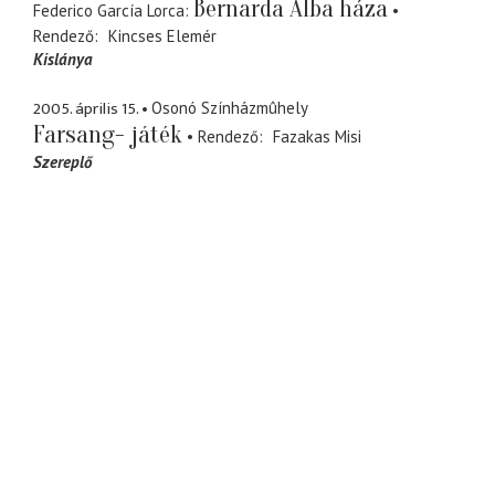
Bernarda Alba háza
Federico García Lorca
Rendező
Kincses Elemér
Kislánya
2005. április 15.
Osonó Színházmûhely
Farsang- játék
Rendező
Fazakas Misi
Szereplő