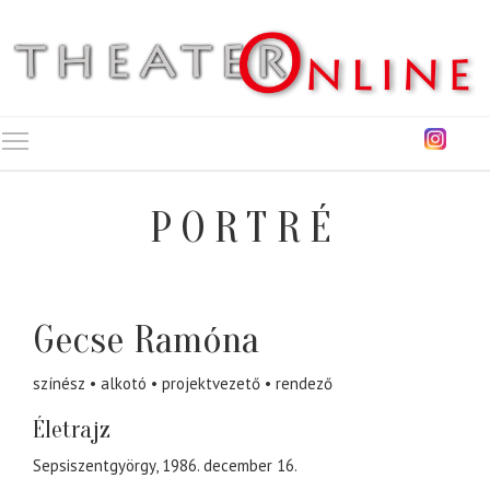
Toggle main menu visibility
PORTRÉ
Gecse Ramóna
színész
alkotó
projektvezető
rendező
Életrajz
Sepsiszentgyörgy, 1986. december 16.