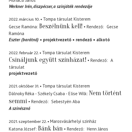
Mohácsi János
Werkner Irén
diszpécser, a színjáték rendezője
2022. március 10.
Tompa társulat Kisterem
Beszélnünk kell!
Gecse Ramóna
Rendező
Gecse
Ramóna
Eszter (barátnő)
projektvezető
rendező
alkotó
2022. február 22.
Tompa társulat Kisterem
Csináljunk együtt színházat!
Rendező
A
társulat
projektvezető
2021. október 31.
Tompa társulat Kisterem
Nem történt
Dálnoky Réka - Székely Csaba - Elise Wilk
semmi
Rendező
Sebestyén Aba
A színésznő
2021. szeptember 22.
Marosvásárhelyi szinház
Bánk bán
Katona József
Rendező
Henn János