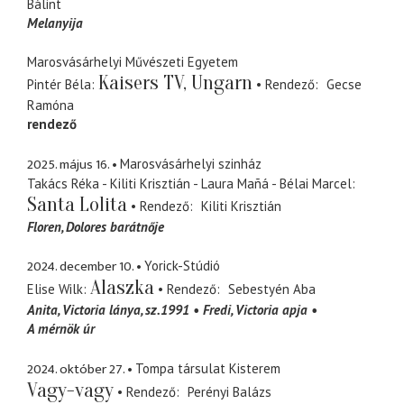
Bálint
Melanyija
Marosvásárhelyi Művészeti Egyetem
Kaisers TV, Ungarn
Pintér Béla
Rendező
Gecse
Ramóna
rendező
2025. május 16.
Marosvásárhelyi szinház
Takács Réka - Kiliti Krisztián - Laura Mañá - Bélai Marcel
Santa Lolita
Rendező
Kiliti Krisztián
Floren
Dolores barátnője
2024. december 10.
Yorick-Stúdió
Alaszka
Elise Wilk
Rendező
Sebestyén Aba
Anita
Victoria lánya, sz.1991
Fredi
Victoria apja
A mérnök úr
2024. október 27.
Tompa társulat Kisterem
Vagy-vagy
Rendező
Perényi Balázs