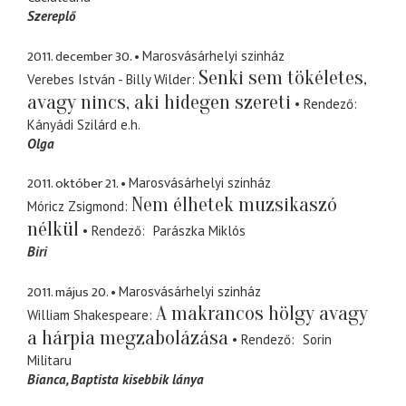
Szereplő
2011. december 30.
Marosvásárhelyi szinház
Senki sem tökéletes,
Verebes István - Billy Wilder
avagy nincs, aki hidegen szereti
Rendező
Kányádi Szilárd
e.h.
Olga
2011. október 21.
Marosvásárhelyi szinház
Nem élhetek muzsikaszó
Móricz Zsigmond
nélkül
Rendező
Parászka Miklós
Biri
2011. május 20.
Marosvásárhelyi szinház
A makrancos hölgy avagy
William Shakespeare
a hárpia megzabolázása
Rendező
Sorin
Militaru
Bianca
Baptista kisebbik lánya