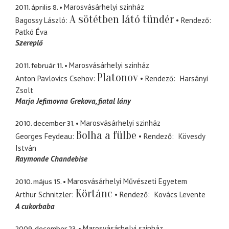
2011. április 8.
Marosvásárhelyi szinház
A sötétben látó tündér
Bagossy László
Rendező
Patkó Éva
Szereplő
2011. február 11.
Marosvásárhelyi szinház
Platonov
Anton Pavlovics Csehov
Rendező
Harsányi
Zsolt
Marja Jefimovna Grekova
fiatal lány
2010. december 31.
Marosvásárhelyi szinház
Bolha a fülbe
Georges Feydeau
Rendező
Kövesdy
István
Raymonde Chandebise
2010. május 15.
Marosvásárhelyi Művészeti Egyetem
Körtánc
Arthur Schnitzler
Rendező
Kovács Levente
A cukorbaba
2009. december 23.
Marosvásárhelyi szinház