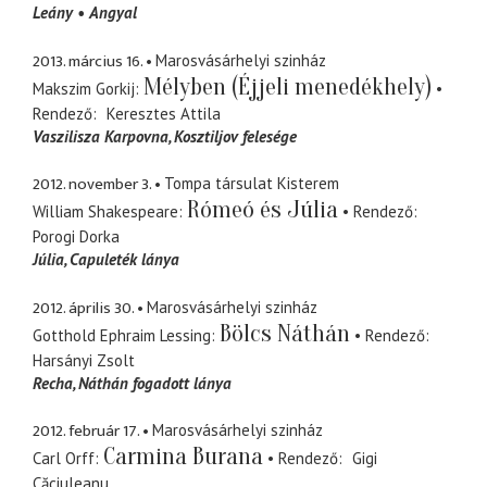
Leány
Angyal
2013. március 16.
Marosvásárhelyi szinház
Mélyben (Éjjeli menedékhely)
Makszim Gorkij
Rendező
Keresztes Attila
Vaszilisza Karpovna
Kosztiljov felesége
2012. november 3.
Tompa társulat Kisterem
Rómeó és Júlia
William Shakespeare
Rendező
Porogi Dorka
Júlia
Capuleték lánya
2012. április 30.
Marosvásárhelyi szinház
Bölcs Náthán
Gotthold Ephraim Lessing
Rendező
Harsányi Zsolt
Recha
Náthán fogadott lánya
2012. február 17.
Marosvásárhelyi szinház
Carmina Burana
Carl Orff
Rendező
Gigi
Căciuleanu