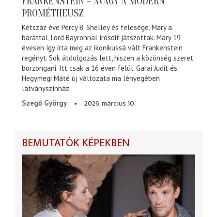
FRANKENSTEIN – AVAGY A MODERN
PROMÉTHEUSZ
Kétszáz éve Percy B. Shelley és felesége, Mary a
baráttal, Lord Bayronnal írósdit játszottak. Mary 19
évesen így írta meg az ikonikussá vált Frankenstein
regényt. Sok átdolgozás lett, hiszen a közönség szeret
borzongani. Itt csak a 16 éven felül. Garai Judit és
Hegymegi Máté új változata ma lényegében
látványszínház.
2026. március 10.
Szegő György
BEMUTATÓK KÉPEKBEN