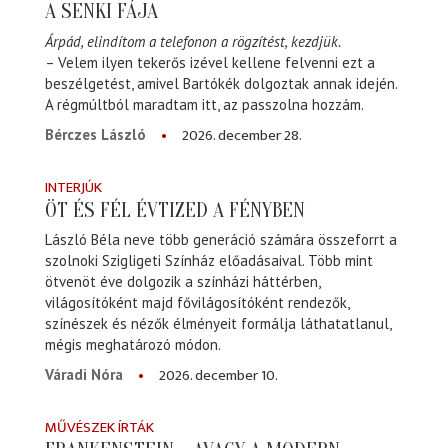
A SENKI FÁJA
Árpád, elindítom a telefonon a rögzítést, kezdjük.
– Velem ilyen tekerős izével kellene felvenni ezt a
beszélgetést, amivel Bartókék dolgoztak annak idején.
A régmúltból maradtam itt, az passzolna hozzám.
2026. december 28.
Bérczes László
INTERJÚK
ÖT ÉS FÉL ÉVTIZED A FÉNYBEN
László Béla neve több generáció számára összeforrt a
szolnoki Szigligeti Színház előadásaival. Több mint
ötvenöt éve dolgozik a színházi háttérben,
világosítóként majd fővilágosítóként rendezők,
színészek és nézők élményeit formálja láthatatlanul,
mégis meghatározó módon.
2026. december 10.
Váradi Nóra
MŰVÉSZEK ÍRTÁK