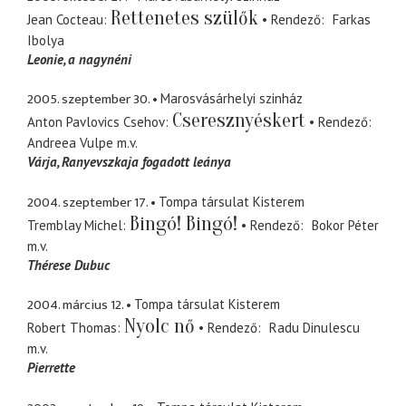
Rettenetes szülők
Jean Cocteau
Rendező
Farkas
Ibolya
Leonie
a nagynéni
2005. szeptember 30.
Marosvásárhelyi szinház
Cseresznyéskert
Anton Pavlovics Csehov
Rendező
Andreea Vulpe
m.v.
Várja
Ranyevszkaja fogadott leánya
2004. szeptember 17.
Tompa társulat Kisterem
Bingó! Bingó!
Tremblay Michel
Rendező
Bokor Péter
m.v.
Thérese Dubuc
2004. március 12.
Tompa társulat Kisterem
Nyolc nő
Robert Thomas
Rendező
Radu Dinulescu
m.v.
Pierrette