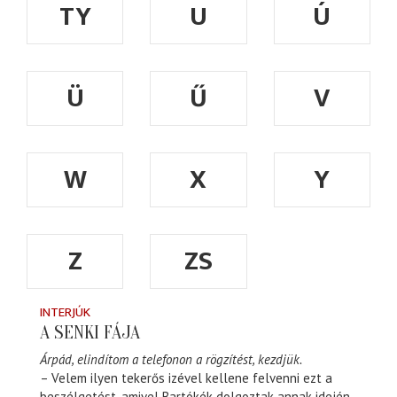
TY
U
Ú
Ü
Ű
V
W
X
Y
Z
ZS
INTERJÚK
A SENKI FÁJA
Árpád, elindítom a telefonon a rögzítést, kezdjük.
– Velem ilyen tekerős izével kellene felvenni ezt a
beszélgetést, amivel Bartókék dolgoztak annak idején.