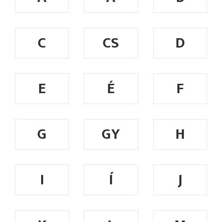
C
CS
D
E
É
F
G
GY
H
I
Í
J