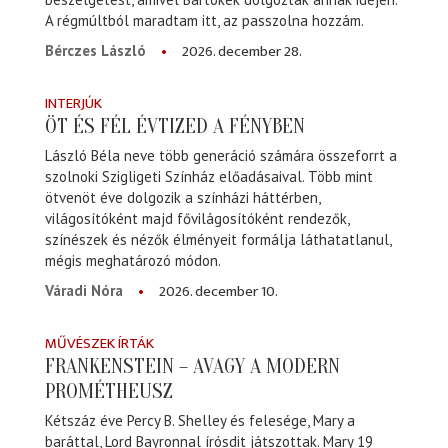
A régmúltból maradtam itt, az passzolna hozzám.
2026. december 28.
Bérczes László
INTERJÚK
ÖT ÉS FÉL ÉVTIZED A FÉNYBEN
László Béla neve több generáció számára összeforrt a
szolnoki Szigligeti Színház előadásaival. Több mint
ötvenöt éve dolgozik a színházi háttérben,
világosítóként majd fővilágosítóként rendezők,
színészek és nézők élményeit formálja láthatatlanul,
mégis meghatározó módon.
2026. december 10.
Váradi Nóra
MŰVÉSZEK ÍRTÁK
FRANKENSTEIN – AVAGY A MODERN
PROMÉTHEUSZ
Kétszáz éve Percy B. Shelley és felesége, Mary a
baráttal, Lord Bayronnal írósdit játszottak. Mary 19