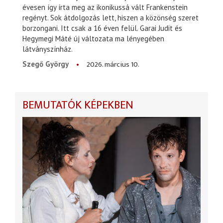
évesen így írta meg az ikonikussá vált Frankenstein
regényt. Sok átdolgozás lett, hiszen a közönség szeret
borzongani. Itt csak a 16 éven felül. Garai Judit és
Hegymegi Máté új változata ma lényegében
látványszínház.
2026. március 10.
Szegő György
BEMUTATÓK KÉPEKBEN