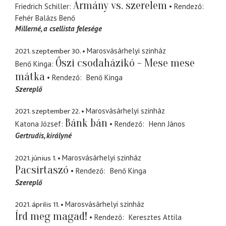
Ármány vs. szerelem
Friedrich Schiller
Rendező
Fehér Balázs Benő
Millerné
a csellista felesége
2021. szeptember 30.
Marosvásárhelyi szinház
Őszi csodaházikó - Mese mese
Benő Kinga
mátka
Rendező
Benő Kinga
Szereplő
2021. szeptember 22.
Marosvásárhelyi szinház
Bánk bán
Katona József
Rendező
Henn János
Gertrudis
királyné
2021. június 1.
Marosvásárhelyi szinház
Pacsirtaszó
Rendező
Benő Kinga
Szereplő
2021. április 11.
Marosvásárhelyi szinház
Írd meg magad!
Rendező
Keresztes Attila