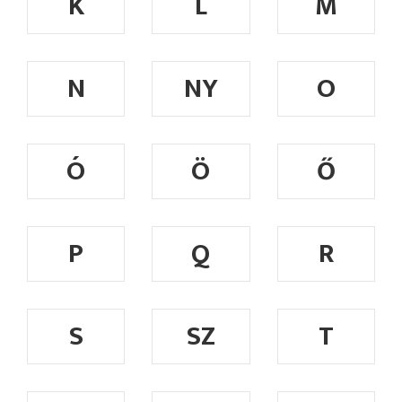
K
L
M
N
NY
O
Ó
Ö
Ő
P
Q
R
S
SZ
T