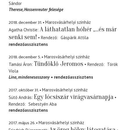
Sándor
Therese
Hassenreuter felesége
2018. december 31.
Marosvásárhelyi szinház
A láthatatlan hóhér „...és már
Agatha Christie
senki sem!
Rendező
Gáspárik Attila
rendezőasszisztens
2018. december 5.
Marosvásárhelyi szinház
Tündöklő Jeromos
Tamási Áron
Rendező
Török
Viola
Lina
mindenesasszony
rendezőasszisztens
2017. október 31.
Marosvásárhelyi szinház
Egy lócsiszár virágvasárnapja
Sütő András
Rendező
Sebestyén Aba
rendezőasszisztens
2017. május 26.
Marosvásárhelyi szinház
Az öreg hölgy látogatása