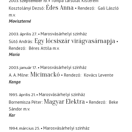
2003. szeptember 19.
Tompa társulat Kisterem
Édes Anna
Kosztolányi Dezső
Rendező
Gali László
m.v.
Moviszterné
2003. április 27.
Marosvásárhelyi szinház
Egy lócsiszár virágvasárnapja
Sütő András
Rendező
Béres Attila
m.v.
Maria
2003. január 17.
Marosvásárhelyi szinház
Micimackó
A. A. Milne
Rendező
Kovács Levente
Kanga
1995. április 21.
Marosvásárhelyi szinház
Magyar Elektra
Bornemisza Péter
Rendező
Beke
Sándor
m.v.
Kar
1994. március 25.
Marosvásárhelyi szinház