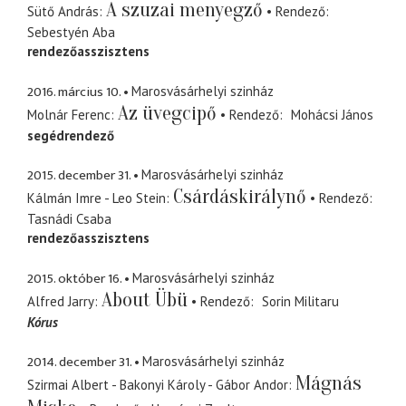
A szuzai menyegző
Sütő András
Rendező
Sebestyén Aba
rendezőasszisztens
2016. március 10.
Marosvásárhelyi szinház
Az üvegcipő
Molnár Ferenc
Rendező
Mohácsi János
segédrendező
2015. december 31.
Marosvásárhelyi szinház
Csárdáskirálynő
Kálmán Imre - Leo Stein
Rendező
Tasnádi Csaba
rendezőasszisztens
2015. október 16.
Marosvásárhelyi szinház
About Übü
Alfred Jarry
Rendező
Sorin Militaru
Kórus
2014. december 31.
Marosvásárhelyi szinház
Mágnás
Szirmai Albert - Bakonyi Károly - Gábor Andor