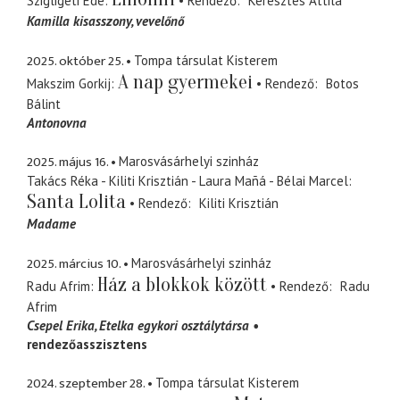
Szigligeti Ede
Rendező
Keresztes Attila
Kamilla kisasszony
vevelőnő
2025. október 25.
Tompa társulat Kisterem
A nap gyermekei
Makszim Gorkij
Rendező
Botos
Bálint
Antonovna
2025. május 16.
Marosvásárhelyi szinház
Takács Réka - Kiliti Krisztián - Laura Mañá - Bélai Marcel
Santa Lolita
Rendező
Kiliti Krisztián
Madame
2025. március 10.
Marosvásárhelyi szinház
Ház a blokkok között
Radu Afrim
Rendező
Radu
Afrim
Csepel Erika
Etelka egykori osztálytársa
rendezőasszisztens
2024. szeptember 28.
Tompa társulat Kisterem