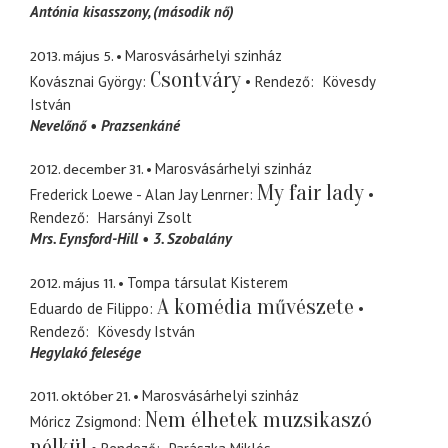
Antónia kisasszony
(második nő)
2013. május 5.
Marosvásárhelyi szinház
Csontváry
Kovásznai György
Rendező
Kövesdy
István
Nevelőnő
Prazsenkáné
2012. december 31.
Marosvásárhelyi szinház
My fair lady
Frederick Loewe - Alan Jay Lenrner
Rendező
Harsányi Zsolt
Mrs. Eynsford-Hill
3. Szobalány
2012. május 11.
Tompa társulat Kisterem
A komédia művészete
Eduardo de Filippo
Rendező
Kövesdy István
Hegylakó felesége
2011. október 21.
Marosvásárhelyi szinház
Nem élhetek muzsikaszó
Móricz Zsigmond
nélkül