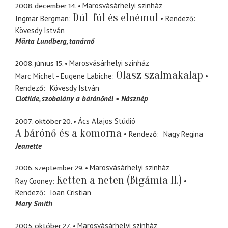
2008. december 14.
Marosvásárhelyi szinház
Dúl-fúl és elnémul
Ingmar Bergman
Rendező
Kövesdy István
Märta Lundberg
tanárnő
2008. június 15.
Marosvásárhelyi szinház
Olasz szalmakalap
Marc Michel - Eugene Labiche
Rendező
Kövesdy István
Clotilde
szobalány a bárónőnél
Násznép
2007. október 20.
Ács Alajos Stúdió
A bárónő és a komorna
Rendező
Nagy Regina
Jeanette
2006. szeptember 29.
Marosvásárhelyi szinház
Ketten a neten (Bigámia II.)
Ray Cooney
Rendező
Ioan Cristian
Mary Smith
2005. október 27.
Marosvásárhelyi szinház