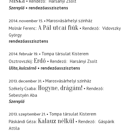
Miska
Rendező
Harsányi Zsolt
Szereplő
rendezőasszisztens
2014. november 15.
Marosvásárhelyi szinház
A Pál utcai fiúk
Molnár Ferenc
Rendező
Vidovszky
György
rendezőasszisztens
2014. február 19.
Tompa társulat Kisterem
Erdő
Osztrovszkij
Rendező
Harsányi Zsolt
Ulita
kulcsárnõ
rendezőasszisztens
2013. december 31.
Marosvásárhelyi szinház
Hogyne, drágám!
Székely Csaba
Rendező
Sebestyén Aba
Szereplő
2013. szeptember 21.
Tompa társulat Kisterem
Kalauz nélkül
Páskándi Géza
Rendező
Gáspárik
Attila