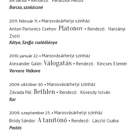
Rendező
Parászka Miklós
Borcsa
szakácsné
2011. február 11.
Marosvásárhelyi szinház
Platonov
Anton Pavlovics Csehov
Rendező
Harsányi
Zsolt
Kátya
Szofja cselédlánya
2010. január 22.
Marosvásárhelyi szinház
Válogatás
Alexander Galin
Rendező
Kincses Elemér
Varvara Volkova
2009. október 30.
Marosvásárhelyi szinház
Bethlen
Závada Pál
Rendező
Kövesdy István
Kar
2009. szeptember 25.
Marosvásárhelyi szinház
A tanítónő
Bródy Sándor
Rendező
László Csaba
Postás