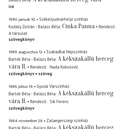
író
1990. január 10.
Székelyudvarhelyi színház
Cinka Panna
Kodály Zoltán - Balázs Béla
Rendező
A társulat
szövegkönyv
1989. augusztus 12.
Szabadkai Népszínház
A kékszakállú herceg
Bartók Béla - Balázs Béla
vára II.
Rendező
Nada Kokotović
szövegkönyv
szöveg
1986. július 19.
Gyulai Várszínház
A kékszakállú herceg
Bartók Béla - Balázs Béla
vára II.
Rendező
Sík Ferenc
szövegkönyv
1984. november 29.
Zalaegerszegi színház
A kékszakállú herceg
Bartók Béla - Balázs Béla