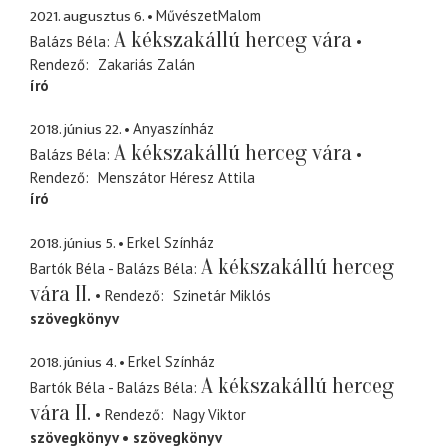
2021. augusztus 6.
MűvészetMalom
A kékszakállú herceg vára
Balázs Béla
Rendező
Zakariás Zalán
író
2018. június 22.
Anyaszínház
A kékszakállú herceg vára
Balázs Béla
Rendező
Menszátor Héresz Attila
író
2018. június 5.
Erkel Színház
A kékszakállú herceg
Bartók Béla - Balázs Béla
vára II.
Rendező
Szinetár Miklós
szövegkönyv
2018. június 4.
Erkel Színház
A kékszakállú herceg
Bartók Béla - Balázs Béla
vára II.
Rendező
Nagy Viktor
szövegkönyv
szövegkönyv