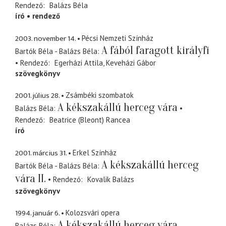
Rendező
Balázs Béla
író
rendező
2003. november 14.
Pécsi Nemzeti Színház
A fából faragott királyfi
Bartók Béla - Balázs Béla
Rendező
Egerházi Attila
Keveházi Gábor
szövegkönyv
2001. július 28.
Zsámbéki szombatok
A kékszakállú herceg vára
Balázs Béla
Rendező
Beatrice (Bleont) Rancea
író
2001. március 31.
Erkel Színház
A kékszakállú herceg
Bartók Béla - Balázs Béla
vára II.
Rendező
Kovalik Balázs
szövegkönyv
1994. január 6.
Kolozsvári opera
A kékszakállú herceg vára
Balázs Béla