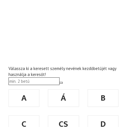
Válassza ki a keresett személy nevének kezdőbetűjét vagy
használja a keresőt!
A
Á
B
C
CS
D