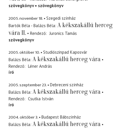
szövegkönyv
szövegkönyv
2005. november 18.
Szegedi színház
A kékszakállú herceg
Bartók Béla - Balázs Béla
vára II.
Rendező
Juronics Tamás
szövegkönyv
2005. október 10.
Studiószinpad Kaposvár
A kékszakállú herceg vára
Balázs Béla
Rendező
Léner András
író
2005. szeptember 23.
Debreceni színház
A kékszakállú herceg vára
Balázs Béla
Rendező
Csutka István
író
2004. október 3.
Budapest Bábszínház
A kékszakállú herceg vára
Balázs Béla