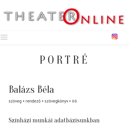
Toggle main menu visibility
PORTRÉ
Balázs Béla
szöveg
rendező
szövegkönyv
író
Színházi munkái adatbázisunkban