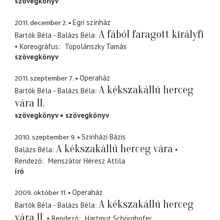
szövegkönyv
2011. december 2.
Egri színház
A fából faragott királyfi
Bartók Béla - Balázs Béla
Koreográfus
Topolánszky Tamás
szövegkönyv
2011. szeptember 7.
Operaház
A kékszakállú herceg
Bartók Béla - Balázs Béla
vára II.
szövegkönyv
szövegkönyv
2010. szeptember 9.
Színházi Bázis
A kékszakállú herceg vára
Balázs Béla
Rendező
Menszátor Héresz Attila
író
2009. október 11.
Operaház
A kékszakállú herceg
Bartók Béla - Balázs Béla
vára II.
Rendező
Hartmut Schörghofer