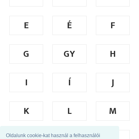
E
É
F
G
GY
H
I
Í
J
K
L
M
Oldalunk cookie-kat használ a felhasználói