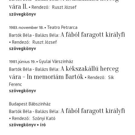
vára II.
Rendező
Ruszt József
szövegkönyv
1983. november 18.
Teatro Petrarca
A fából faragott királyfi
Bartók Béla - Balázs Béla
Rendező
Ruszt József
szövegkönyv
1981. június 19.
Gyulai Várszínház
A kékszakállú herceg
Bartók Béla - Balázs Béla
vára - In memoriám Bartók
Rendező
Sík
Ferenc
szövegkönyv
Budapest Bábszínház
A fából faragott királyfi
Bartók Béla - Balázs Béla
Rendező
Szőnyi Kató
szövegkönyv
író