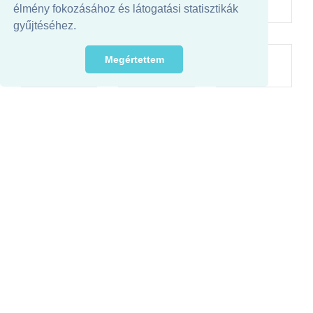
N
NY
O
élmény fokozásához és látogatási statisztikák
gyűjtéséhez.
Ó
Ö
Ő
Megértettem
P
Q
R
S
SZ
T
TY
U
Ú