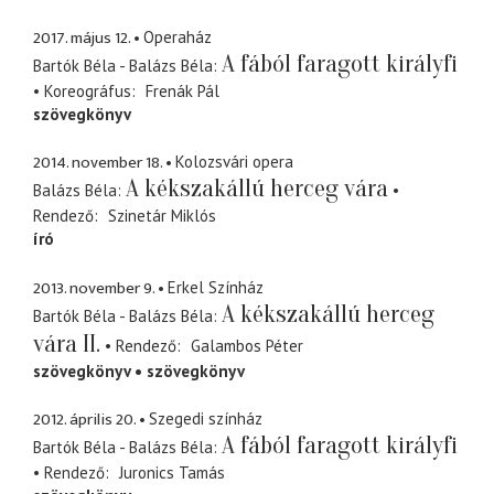
2017. május 12.
Operaház
A fából faragott királyfi
Bartók Béla - Balázs Béla
Koreográfus
Frenák Pál
szövegkönyv
2014. november 18.
Kolozsvári opera
A kékszakállú herceg vára
Balázs Béla
Rendező
Szinetár Miklós
író
2013. november 9.
Erkel Színház
A kékszakállú herceg
Bartók Béla - Balázs Béla
vára II.
Rendező
Galambos Péter
szövegkönyv
szövegkönyv
2012. április 20.
Szegedi színház
A fából faragott királyfi
Bartók Béla - Balázs Béla
Rendező
Juronics Tamás