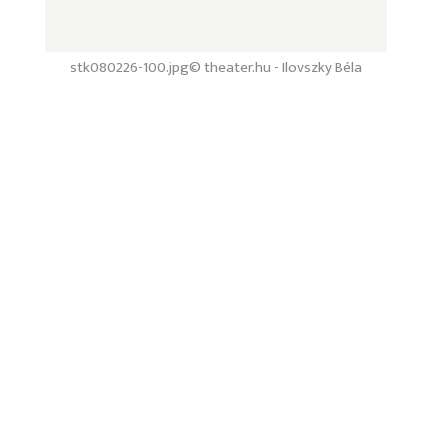
stk080226-100.jpg
© theater.hu - Ilovszky Béla