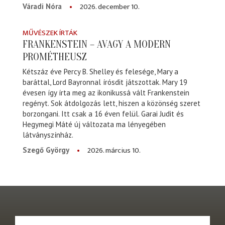
2026. december 10.
Váradi Nóra
MŰVÉSZEK ÍRTÁK
FRANKENSTEIN – AVAGY A MODERN
PROMÉTHEUSZ
Kétszáz éve Percy B. Shelley és felesége, Mary a
baráttal, Lord Bayronnal írósdit játszottak. Mary 19
évesen így írta meg az ikonikussá vált Frankenstein
regényt. Sok átdolgozás lett, hiszen a közönség szeret
borzongani. Itt csak a 16 éven felül. Garai Judit és
Hegymegi Máté új változata ma lényegében
látványszínház.
2026. március 10.
Szegő György