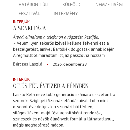
HATÁRON TÚLI
KÜLFÖLDI
NEMZETISÉGI
FESZTIVÁL
INTÉZMÉNY
INTERJÚK
A SENKI FÁJA
Árpád, elindítom a telefonon a rögzítést, kezdjük.
– Velem ilyen tekerős izével kellene felvenni ezt a
beszélgetést, amivel Bartókék dolgoztak annak idején.
A régmúltból maradtam itt, az passzolna hozzám.
2026. december 28.
Bérczes László
INTERJÚK
ÖT ÉS FÉL ÉVTIZED A FÉNYBEN
László Béla neve több generáció számára összeforrt a
szolnoki Szigligeti Színház előadásaival. Több mint
ötvenöt éve dolgozik a színházi háttérben,
világosítóként majd fővilágosítóként rendezők,
színészek és nézők élményeit formálja láthatatlanul,
mégis meghatározó módon.