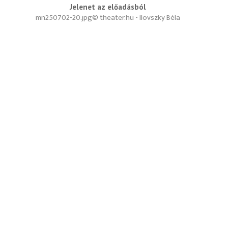
Jelenet az előadásból
mn250702-20.jpg
© theater.hu - Ilovszky Béla