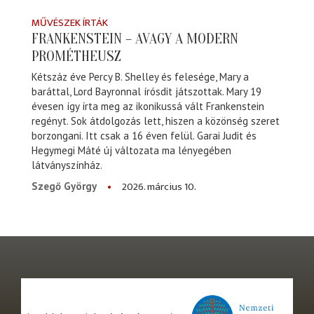
MŰVÉSZEK ÍRTÁK
FRANKENSTEIN – AVAGY A MODERN
PROMÉTHEUSZ
Kétszáz éve Percy B. Shelley és felesége, Mary a
baráttal, Lord Bayronnal írósdit játszottak. Mary 19
évesen így írta meg az ikonikussá vált Frankenstein
regényt. Sok átdolgozás lett, hiszen a közönség szeret
borzongani. Itt csak a 16 éven felül. Garai Judit és
Hegymegi Máté új változata ma lényegében
látványszínház.
2026. március 10.
Szegő György