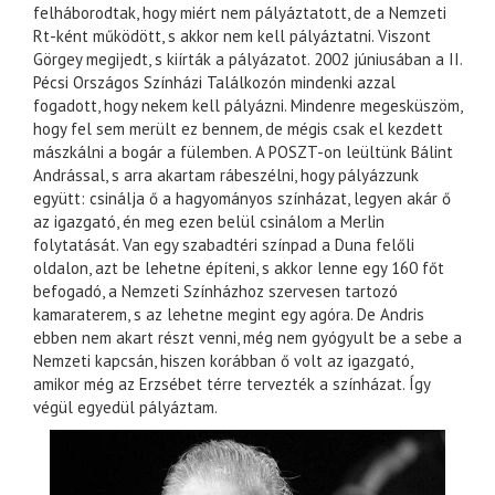
felháborodtak, hogy miért nem pályáztatott, de a Nemzeti
Rt-ként működött, s akkor nem kell pályáztatni. Viszont
Görgey megijedt, s kiírták a pályázatot. 2002 júniusában a II.
Pécsi Országos Színházi Találkozón mindenki azzal
fogadott, hogy nekem kell pályázni. Mindenre megesküszöm,
hogy fel sem merült ez bennem, de mégis csak el kezdett
mászkálni a bogár a fülemben. A POSZT-on leültünk Bálint
Andrással, s arra akartam rábeszélni, hogy pályázzunk
együtt: csinálja ő a hagyományos színházat, legyen akár ő
az igazgató, én meg ezen belül csinálom a Merlin
folytatását. Van egy szabadtéri színpad a Duna felőli
oldalon, azt be lehetne építeni, s akkor lenne egy 160 főt
befogadó, a Nemzeti Színházhoz szervesen tartozó
kamaraterem, s az lehetne megint egy agóra. De Andris
ebben nem akart részt venni, még nem gyógyult be a sebe a
Nemzeti kapcsán, hiszen korábban ő volt az igazgató,
amikor még az Erzsébet térre tervezték a színházat. Így
végül egyedül pályáztam.