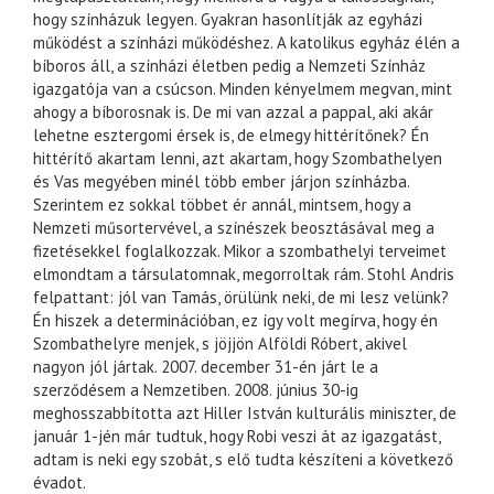
hogy színházuk legyen. Gyakran hasonlítják az egyházi
működést a színházi működéshez. A katolikus egyház élén a
bíboros áll, a színházi életben pedig a Nemzeti Színház
igazgatója van a csúcson. Minden kényelmem megvan, mint
ahogy a bíborosnak is. De mi van azzal a pappal, aki akár
lehetne esztergomi érsek is, de elmegy hittérítőnek? Én
hittérítő akartam lenni, azt akartam, hogy Szombathelyen
és Vas megyében minél több ember járjon színházba.
Szerintem ez sokkal többet ér annál, mintsem, hogy a
Nemzeti műsortervével, a színészek beosztásával meg a
fizetésekkel foglalkozzak. Mikor a szombathelyi terveimet
elmondtam a társulatomnak, megorroltak rám. Stohl Andris
felpattant: jól van Tamás, örülünk neki, de mi lesz velünk?
Én hiszek a determinációban, ez így volt megírva, hogy én
Szombathelyre menjek, s jöjjön Alföldi Róbert, akivel
nagyon jól jártak. 2007. december 31-én járt le a
szerződésem a Nemzetiben. 2008. június 30-ig
meghosszabbította azt Hiller István kulturális miniszter, de
január 1-jén már tudtuk, hogy Robi veszi át az igazgatást,
adtam is neki egy szobát, s elő tudta készíteni a következő
évadot.