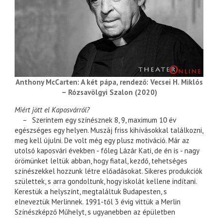
Anthony McCarten: A két pápa, rendező: Vecsei H. Miklós
– Rózsavölgyi Szalon (2020)
Miért jött el Kaposvárról?
–
Szerintem egy színésznek 8, 9, maximum 10 év
egészséges egy helyen. Muszáj friss kihívásokkal találkozni,
meg kell újulni. De volt még egy plusz motiváció. Már az
utolsó kaposvári években - főleg Lázár Kati, de én is - nagy
örömünket leltük abban, hogy fiatal, kezdő, tehetséges
színészekkel hozzunk létre előadásokat. Sikeres produkciók
születtek, s arra gondoltunk, hogy iskolát kellene indítani.
Kerestük a helyszínt, megtaláltuk Budapesten, s
elneveztük Merlinnek. 1991-től 3 évig vittük a Merlin
Színészképző Műhelyt, s ugyanebben az épületben