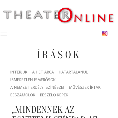
Toggle main menu visibility
ÍRÁSOK
INTERJÚK
A HÉT ARCA
HATÁRTALANUL
ISMERETLEN ISMERŐSÖK
A NEMZET ERDÉLYI SZÍNÉSZEI
MŰVÉSZEK ÍRTÁK
BESZÁMOLÓK
BESZÉLŐ KÉPEK
„MINDENNEK AZ