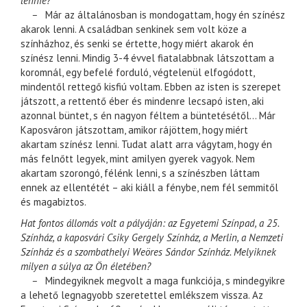
lennie?
–
Már az általánosban is mondogattam, hogy én színész
akarok lenni. A családban senkinek sem volt köze a
színházhoz, és senki se értette, hogy miért akarok én
színész lenni. Mindig 3-4 évvel fiatalabbnak látszottam a
koromnál, egy befelé forduló, végtelenül elfogódott,
mindentől rettegő kisfiú voltam. Ebben az isten is szerepet
játszott, a rettentő éber és mindenre lecsapó isten, aki
azonnal büntet, s én nagyon féltem a büntetésétől… Már
Kaposváron játszottam, amikor rájöttem, hogy miért
akartam színész lenni. Tudat alatt arra vágytam, hogy én
más felnőtt legyek, mint amilyen gyerek vagyok. Nem
akartam szorongó, félénk lenni, s a színészben láttam
ennek az ellentétét – aki kiáll a fénybe, nem fél semmitől
és magabiztos.
Hat fontos állomás volt a pályáján: az Egyetemi Színpad, a 25.
Színház, a kaposvári Csiky Gergely Színház, a Merlin, a Nemzeti
Színház és a szombathelyi Weöres Sándor Színház. Melyiknek
milyen a súlya az Ön életében?
–
Mindegyiknek megvolt a maga funkciója, s mindegyikre
a lehető legnagyobb szeretettel emlékszem vissza. Az