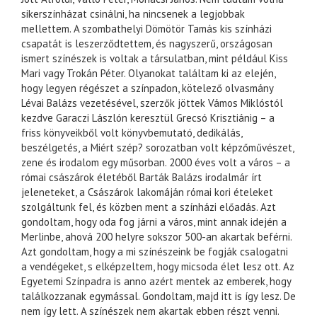
sikerszínházat csinálni, ha nincsenek a legjobbak
mellettem. A szombathelyi Dömötör Tamás kis színházi
csapatát is leszerződtettem, és nagyszerű, országosan
ismert színészek is voltak a társulatban, mint például Kiss
Mari vagy Trokán Péter. Olyanokat találtam ki az elején,
hogy legyen régészet a színpadon, kötelező olvasmány
Lévai Balázs vezetésével, szerzők jöttek Vámos Miklóstól
kezdve Garaczi Lászlón keresztül Grecsó Krisztiánig – a
friss könyveikből volt könyvbemutató, dedikálás,
beszélgetés, a Miért szép? sorozatban volt képzőművészet,
zene és irodalom egy műsorban. 2000 éves volt a város – a
római császárok életéből Barták Balázs irodalmár írt
jeleneteket, a Császárok lakomáján római kori ételeket
szolgáltunk fel, és közben ment a színházi előadás. Azt
gondoltam, hogy oda fog járni a város, mint annak idején a
Merlinbe, ahová 200 helyre sokszor 500-an akartak beférni.
Azt gondoltam, hogy a mi színészeink be fogják csalogatni
a vendégeket, s elképzeltem, hogy micsoda élet lesz ott. Az
Egyetemi Színpadra is anno azért mentek az emberek, hogy
találkozzanak egymással. Gondoltam, majd itt is így lesz. De
nem így lett. A színészek nem akartak ebben részt venni.