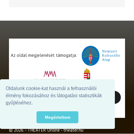
Az oldal megjelenését támogatja:
Oldalunk cookie-kat használ a felhasználói
élmény fokozásához és látogatási statisztikák
gyűjtéséhez.
Megértettem
© 2026. - THEATER Online -
theater.hu