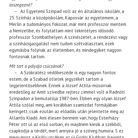
összegezné?
–
Az Egyetemi Színpad volt az én általános iskolám, a
25. Színház a középiskolám, Kaposvár az egyetemem, a
Merlin a tudományos fokozat, már mint professzor mentem
a Nemzetibe, és folytattam mint tekintélyes idősödő
professzor Szombathelyen. A színészetet, a rendezést vagy
a színházigazgatást nem tudom szétválasztani, ezek
egymásba folynak az életemben, és mindegyiket nagyon
fontosnak tartom.
Mit tart a pályája csúcsának?
–
A Szókratész védőbeszéde is egy nagyon fontos
estem, de a Szabad ötletek jegyzékét tartom a
legjelentősebbnek. Ennek a József Attila-műsornak
eredetileg az Amit szívedbe rejtesz címmel volt a Radnóti
Színpadon a bemutatója 1987-ben. Ebben egy olyan József
Attila szólal meg, ami korábban szamizdat formájában
keringett, csak ezután az előadás után jelentette meg az
Atlantis Kiadó. Ami élesen bennem van, hogy Esterházy
Péter ott ül az első sorban, és majdnem kiesik a székből,
csapkodja a térdét, mert annyira jó a szöveg humora. S ez
megy most a Király utcában az új Gödör Klubban, havonta