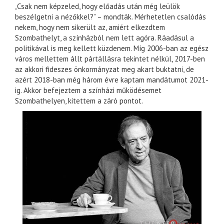
„Csak nem képzeled, hogy előadás után még leülök
beszélgetni a nézőkkel?” – mondták. Mérhetetlen csalódás
nekem, hogy nem sikerült az, amiért elkezdtem
Szombathelyt, a színházból nem lett agóra. Ráadásul a
politikával is meg kellett küzdenem. Míg 2006-ban az egész
város mellettem állt pártállásra tekintet nélkül, 2017-ben
az akkori fideszes önkormányzat meg akart buktatni, de
azért 2018-ban még három évre kaptam mandátumot 2021-
ig. Akkor befejeztem a színházi működésemet
Szombathelyen, kitettem a záró pontot.