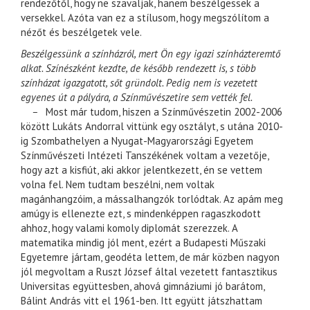
rendezőtől, hogy ne szavaljak, hanem beszélgessek a
versekkel. Azóta van ez a stílusom, hogy megszólítom a
nézőt és beszélgetek vele.
Beszélgessünk a színházról, mert Ön egy igazi színházteremtő
alkat. Színészként kezdte, de később rendezett is, s több
színházat igazgatott, sőt gründolt. Pedig nem is vezetett
egyenes út a pályára, a Színművészetire sem vették fel.
–
Most már tudom, hiszen a Színművészetin 2002-2006
között Lukáts Andorral vittünk egy osztályt, s utána 2010-
ig Szombathelyen a Nyugat-Magyarországi Egyetem
Színművészeti Intézeti Tanszékének voltam a vezetője,
hogy azt a kisfiút, aki akkor jelentkezett, én se vettem
volna fel. Nem tudtam beszélni, nem voltak
magánhangzóim, a mássalhangzók torlódtak. Az apám meg
amúgy is ellenezte ezt, s mindenképpen ragaszkodott
ahhoz, hogy valami komoly diplomát szerezzek. A
matematika mindig jól ment, ezért a Budapesti Műszaki
Egyetemre jártam, geodéta lettem, de már közben nagyon
jól megvoltam a Ruszt József által vezetett fantasztikus
Universitas együttesben, ahová gimnáziumi jó barátom,
Bálint András vitt el 1961-ben. Itt együtt játszhattam