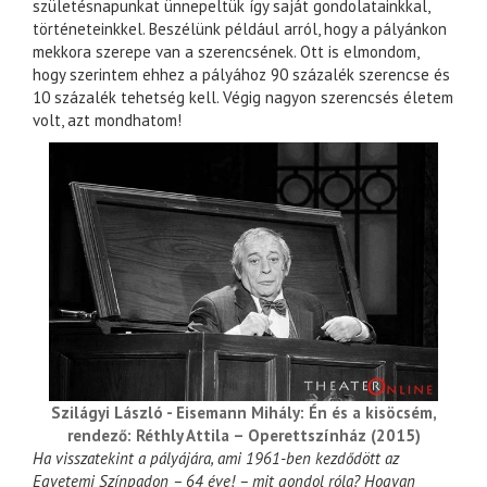
születésnapunkat ünnepeltük így saját gondolatainkkal,
történeteinkkel. Beszélünk például arról, hogy a pályánkon
mekkora szerepe van a szerencsének. Ott is elmondom,
hogy szerintem ehhez a pályához 90 százalék szerencse és
10 százalék tehetség kell. Végig nagyon szerencsés életem
volt, azt mondhatom!
Szilágyi László - Eisemann Mihály: Én és a kisöcsém,
rendező: Réthly Attila – Operettszínház (2015)
Ha visszatekint a pályájára, ami 1961-ben kezdődött az
Egyetemi Színpadon – 64 éve! – mit gondol róla? Hogyan