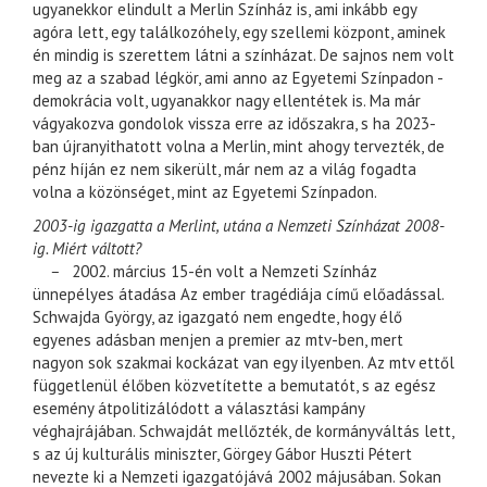
ugyanekkor elindult a Merlin Színház is, ami inkább egy
agóra lett, egy találkozóhely, egy szellemi központ, aminek
én mindig is szerettem látni a színházat. De sajnos nem volt
meg az a szabad légkör, ami anno az Egyetemi Színpadon -
demokrácia volt, ugyanakkor nagy ellentétek is. Ma már
vágyakozva gondolok vissza erre az időszakra, s ha 2023-
ban újranyithatott volna a Merlin, mint ahogy tervezték, de
pénz híján ez nem sikerült, már nem az a világ fogadta
volna a közönséget, mint az Egyetemi Színpadon.
2003-ig igazgatta a Merlint, utána a Nemzeti Színházat 2008-
ig. Miért váltott?
–
2002. március 15-én volt a Nemzeti Színház
ünnepélyes átadása Az ember tragédiája című előadással.
Schwajda György, az igazgató nem engedte, hogy élő
egyenes adásban menjen a premier az mtv-ben, mert
nagyon sok szakmai kockázat van egy ilyenben. Az mtv ettől
függetlenül élőben közvetítette a bemutatót, s az egész
esemény átpolitizálódott a választási kampány
véghajrájában. Schwajdát mellőzték, de kormányváltás lett,
s az új kulturális miniszter, Görgey Gábor Huszti Pétert
nevezte ki a Nemzeti igazgatójává 2002 májusában. Sokan