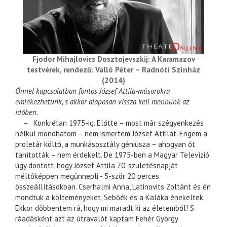
Fjodor Mihajlovics Dosztojevszkij: A Karamazov
testvérek, rendező: Valló Péter – Radnóti Színház
(2014)
Önnel kapcsolatban fontos József Attila-műsorokra
emlékezhetünk, s akkor alaposan vissza kell mennünk az
időben.
–
Konkrétan 1975-ig. Előtte – most már szégyenkezés
nélkül mondhatom – nem ismertem József Attilát. Engem a
proletár költő, a munkásosztály géniusza – ahogyan őt
tanították – nem érdekelt. De 1975-ben a Magyar Televízió
úgy döntött, hogy József Attila 70. születésnapját
méltóképpen megünnepli - 5-ször 20 perces
összeállításokban. Cserhalmi Anna, Latinovits Zoltánt és én
mondtuk a költeményeket, Sebőék és a Kaláka énekeltek.
Ekkor döbbentem rá, hogy mi maradt ki az életemből! S
ráadásként azt az útravalót kaptam Fehér György