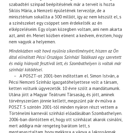
szabadtéri színpad beépítésének már a terveit is hozta
Siklós Mária, a Nemzeti épületének tervezője, de a
minisztérium sokallta a 300 milliót, így az nem készült el, s
a színészeket egy csöppet sem érdekelték az én
elképzeléseim. Egy olyan közegben voltam, ami nem akarta
azt, amit én. Menet közben elment a kedvem, éreztem, hogy
nem vagyok a helyemen.
Mindeközben volt hová nyúlnia sikerélményért, hiszen az Ön
által elindított Pécsi Országos Színházi Találkozó egy szeretett
és máig hiányolt fesztivál lett, és Szombathelyen is voltak már
színházi kötődései.
–
A POSZT-ot 2001-ben indítottam el. Simon István, a
Pécsi Nemzeti Színház igazgatóhelyettese volt a társam,
ketten voltunk ügyvezetők. 10 évre szólt a mandátumunk.
Utána jött a Magyar Teátrumi Társaság, és jött, aminek
törvényszerűen jönnie kellett, megszűnt pár év múlva a
POSZT. S szintén 2001-től minden nyáron részt vettem a
Történelmi karnevál színházi előadásában Szombathelyen.
2006-ban döntöttem el, hogy ott színházat akarok csinálni,
mert addigra már rengeteg barátom lett, s
megtapasztaltam, hogy mekkora a vágya a lakosságnak,