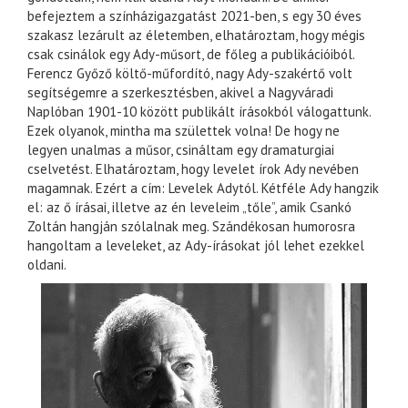
befejeztem a színházigazgatást 2021-ben, s egy 30 éves
szakasz lezárult az életemben, elhatároztam, hogy mégis
csak csinálok egy Ady-műsort, de főleg a publikációiból.
Ferencz Győző költő-műfordító, nagy Ady-szakértő volt
segítségemre a szerkesztésben, akivel a Nagyváradi
Naplóban 1901-10 között publikált írásokból válogattunk.
Ezek olyanok, mintha ma születtek volna! De hogy ne
legyen unalmas a műsor, csináltam egy dramaturgiai
cselvetést. Elhatároztam, hogy levelet írok Ady nevében
magamnak. Ezért a cím: Levelek Adytól. Kétféle Ady hangzik
el: az ő írásai, illetve az én leveleim „tőle”, amik Csankó
Zoltán hangján szólalnak meg. Szándékosan humorosra
hangoltam a leveleket, az Ady-írásokat jól lehet ezekkel
oldani.