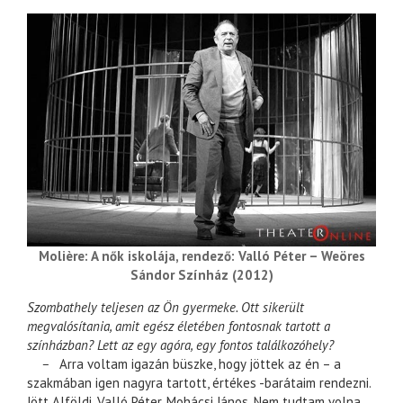
Molière: A nők iskolája, rendező: Valló Péter – Weöres
Sándor Színház (2012)
Szombathely teljesen az Ön gyermeke. Ott sikerült
megvalósítania, amit egész életében fontosnak tartott a
színházban? Lett az egy agóra, egy fontos találkozóhely?
–
Arra voltam igazán büszke, hogy jöttek az én – a
szakmában igen nagyra tartott, értékes -barátaim rendezni.
Jött Alföldi, Valló Péter, Mohácsi János. Nem tudtam volna