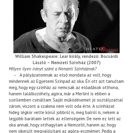
William Shakespeare: Lear király, rendező: Bocsárdi
László – Nemzeti Színház (2007)
Milyen ilyen irányt szánt a Nemzeti Színháznak?
–
A pályázatomnak az első mondata az volt, hogy
mindennek az Egyetemi Színpad az oka. Én ott azt tanultam
meg, hogy egy színház az nemcsak az előadások otthona,
hanem találkozóhely, agóra, már a Merlint is ebben a
szellemben csináltam. Saját működésemet jó osztályzattal
zárom, viszont a szakma nem volt oda érte. A színházat
hideg légkör vette körül jobbról is, meg balról is, nekem a
legjobb barátaim lettek az ellenségeim. De nem ez lett az
oka annak, hogy otthagytam a Nemzetit, hanem az, hogy
nem sikerült megvalósítani az agóra-eszmémet. Pedig a