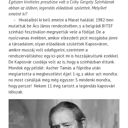
Egészen kivételes presztízse volt a Csiky Gergely Színháznak
abban az időben, legendás előadások születtek. Melyiket
emelné ki?
–
Hivatalból ki kell emelni a Marat halálát. 1982-ben
mutattuk be Ács János rendezésében, s a belgrádi BITEF
színházi fesztiválon megnyertük vele a fődíjat. De a
nyolcvanas években, amikor elkezdett picit mozgásba jönni
a társadalom, olyan előadások születtek Kaposváron,
amikre muszáj volt odafigyelni, szerintem a
rendszerváltáshoz egy ici-picit mi is hozzájárultunk ezekkel.
De Kaposvár csodája volt az is, hogy a színházban éltünk.
Mondok egy példát: Ascher Tamás a főpróba után
megtartotta a megbeszélést éjjel 1-ig, s akkor azt mondta:
no most csináljuk meg még egyszer. S mindenki mondta,
hogy persze! Nekem 11 évig tartott a legendás kaposvári
időszak.