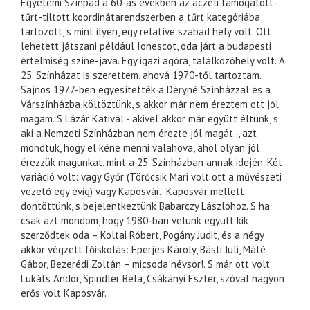
Egyetemi Színpad a 60-as években az aczéli támogatott-
tűrt-tiltott koordinátarendszerben a tűrt kategóriába
tartozott, s mint ilyen, egy relatíve szabad hely volt. Ott
lehetett játszani például Ionescot, oda járt a budapesti
értelmiség színe-java. Egy igazi agóra, találkozóhely volt. A
25. Színházat is szerettem, ahová 1970-től tartoztam.
Sajnos 1977-ben egyesítették a Déryné Színházzal és a
Várszínházba költöztünk, s akkor már nem éreztem ott jól
magam. S Lázár Katival - akivel akkor már együtt éltünk, s
aki a Nemzeti Színházban nem érezte jól magát -, azt
mondtuk, hogy el kéne menni valahova, ahol olyan jól
érezzük magunkat, mint a 25. Színházban annak idején. Két
variáció volt: vagy Győr (Törőcsik Mari volt ott a művészeti
vezető egy évig) vagy Kaposvár. Kaposvár mellett
döntöttünk, s bejelentkeztünk Babarczy Lászlóhoz. S ha
csak azt mondom, hogy 1980-ban velünk együtt kik
szerződtek oda – Koltai Róbert, Pogány Judit, és a négy
akkor végzett főiskolás: Eperjes Károly, Básti Juli, Máté
Gábor, Bezerédi Zoltán – micsoda névsor!. S már ott volt
Lukáts Andor, Spindler Béla, Csákányi Eszter, szóval nagyon
erős volt Kaposvár.