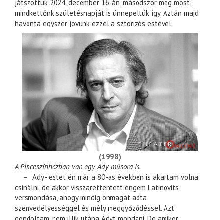
játszottuk 2024. december 16-án, másodszor meg most,
mindkettőnk születésnapját is ünnepeltük így. Aztán majd
havonta egyszer jövünk ezzel a sztorizós estével.
(1998)
A Pinceszínházban van egy Ady-műsora is.
–
Ady- estet én már a 80-as években is akartam volna
csinálni, de akkor visszarettentett engem Latinovits
versmondása, ahogy mindig önmagát adta
szenvedélyességgel és mély meggyőződéssel. Azt
gondoltam, nem illik utána Adyt mondani. De amikor