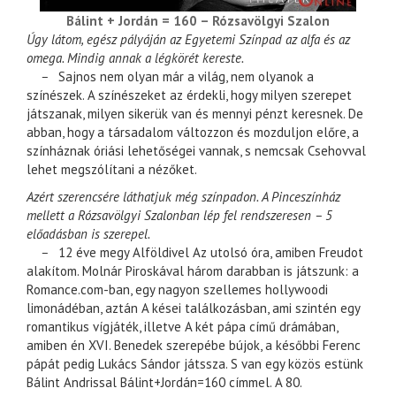
Bálint + Jordán = 160 – Rózsavölgyi Szalon
Úgy látom, egész pályáján az Egyetemi Színpad az alfa és az
omega. Mindig annak a légkörét kereste.
–
Sajnos nem olyan már a világ, nem olyanok a
színészek. A színészeket az érdekli, hogy milyen szerepet
játszanak, milyen sikerük van és mennyi pénzt keresnek. De
abban, hogy a társadalom változzon és mozduljon előre, a
színháznak óriási lehetőségei vannak, s nemcsak Csehovval
lehet megszólítani a nézőket.
Azért szerencsére láthatjuk még színpadon. A Pinceszínház
mellett a Rózsavölgyi Szalonban lép fel rendszeresen – 5
előadásban is szerepel.
–
12 éve megy Alföldivel Az utolsó óra, amiben Freudot
alakítom. Molnár Piroskával három darabban is játszunk: a
Romance.com-ban, egy nagyon szellemes hollywoodi
limonádéban, aztán A kései találkozásban, ami szintén egy
romantikus vígjáték, illetve A két pápa című drámában,
amiben én XVI. Benedek szerepébe bújok, a későbbi Ferenc
pápát pedig Lukács Sándor játssza. S van egy közös estünk
Bálint Andrissal Bálint+Jordán=160 címmel. A 80.