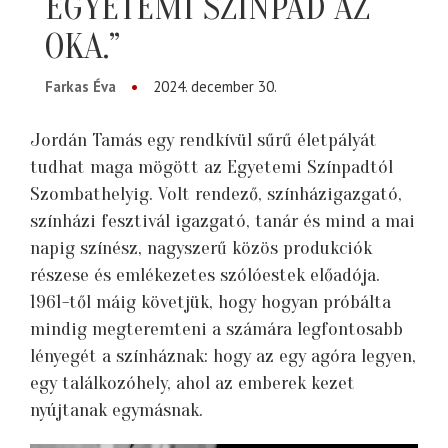
EGYETEMI SZÍNPAD AZ
OKA.”
Farkas Éva
2024. december 30.
Jordán Tamás egy rendkívül sűrű életpályát
tudhat maga mögött az Egyetemi Színpadtól
Szombathelyig. Volt rendező, színházigazgató,
színházi fesztivál igazgató, tanár és mind a mai
napig színész, nagyszerű közös produkciók
részese és emlékezetes szólóestek előadója.
1961-től máig követjük, hogy hogyan próbálta
mindig megteremteni a számára legfontosabb
lényegét a színháznak: hogy az egy agóra legyen,
egy találkozóhely, ahol az emberek kezet
nyújtanak egymásnak.