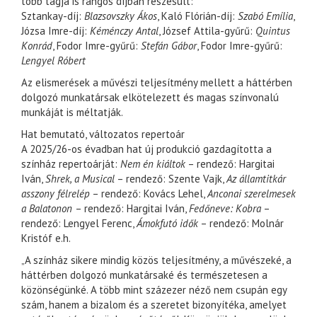
több tagja is rangos díjban részesült:
Sztankay-díj:
Blazsovszky Ákos
, Kaló Flórián-díj:
Szabó Emília
,
Józsa Imre-díj:
Kéménczy Antal
, József Attila-gyűrű:
Quintus
Konrád
, Fodor Imre-gyűrű:
Stefán Gábor
, Fodor Imre-gyűrű:
Lengyel Róbert
Az elismerések a művészi teljesítmény mellett a háttérben
dolgozó munkatársak elkötelezett és magas színvonalú
munkáját is méltatják.
Hat bemutató, változatos repertoár
A 2025/26-os évadban hat új produkció gazdagította a
színház repertoárját:
Nem én kiáltok
– rendező: Hargitai
Iván,
Shrek, a Musical
– rendező: Szente Vajk,
Az államtitkár
asszony félrelép
– rendező: Kovács Lehel,
Anconai szerelmesek
a Balatonon
– rendező: Hargitai Iván,
Fedőneve: Kobra
–
rendező: Lengyel Ferenc,
Ámokfutó idők
– rendező: Molnár
Kristóf e.h.
„A színház sikere mindig közös teljesítmény, a művészeké, a
háttérben dolgozó munkatársaké és természetesen a
közönségünké. A több mint százezer néző nem csupán egy
szám, hanem a bizalom és a szeretet bizonyítéka, amelyet