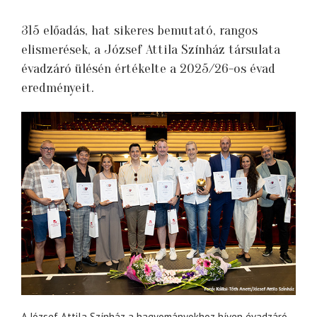
315 előadás, hat sikeres bemutató, rangos
elismerések, a József Attila Színház társulata
évadzáró ülésén értékelte a 2025/26-os évad
eredményeit.
A József Attila Színház a hagyományokhoz híven évadzáró