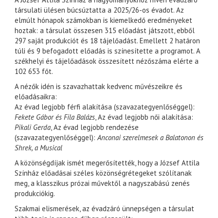
társulati ülésen búcsúztatta a 2025/26-os évadot. Az
elmúlt hónapok számokban is kiemelkedő eredményeket
hoztak: a társulat összesen 315 előadást játszott, ebből
297 saját produkciót és 18 tájelőadást. Emellett 2 határon
túli és 9 befogadott előadás is színesítette a programot. A
székhelyi és tájelőadások összesített nézőszáma elérte a
102 653 főt.
A nézők idén is szavazhattak kedvenc művészeikre és
előadásaikra:
Az évad legjobb férfi alakítása (szavazategyenlőséggel):
Fekete Gábor és Fila Balázs
, Az évad legjobb női alakítása:
Pikali Gerda
, Az évad legjobb rendezése
(szavazategyenlőséggel):
Anconai szerelmesek a Balatonon és
Shrek, a Musical
A közönségdíjak ismét megerősítették, hogy a József Attila
Színház előadásai széles közönségrétegeket szólítanak
meg, a klasszikus prózai művektől a nagyszabású zenés
produkciókig.
Szakmai elismerések, az évadzáró ünnepségen a társulat