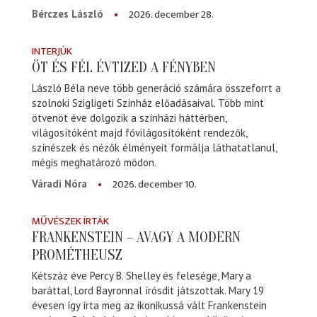
2026. december 28.
Bérczes László
INTERJÚK
ÖT ÉS FÉL ÉVTIZED A FÉNYBEN
László Béla neve több generáció számára összeforrt a
szolnoki Szigligeti Színház előadásaival. Több mint
ötvenöt éve dolgozik a színházi háttérben,
világosítóként majd fővilágosítóként rendezők,
színészek és nézők élményeit formálja láthatatlanul,
mégis meghatározó módon.
2026. december 10.
Váradi Nóra
MŰVÉSZEK ÍRTÁK
FRANKENSTEIN – AVAGY A MODERN
PROMÉTHEUSZ
Kétszáz éve Percy B. Shelley és felesége, Mary a
baráttal, Lord Bayronnal írósdit játszottak. Mary 19
évesen így írta meg az ikonikussá vált Frankenstein