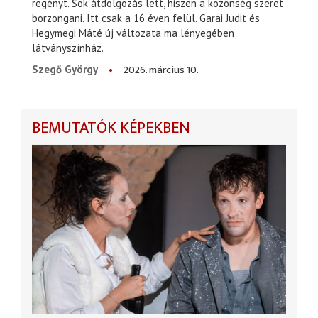
regényt. Sok átdolgozás lett, hiszen a közönség szeret
borzongani. Itt csak a 16 éven felül. Garai Judit és
Hegymegi Máté új változata ma lényegében
látványszínház.
2026. március 10.
Szegő György
BEMUTATÓK KÉPEKBEN