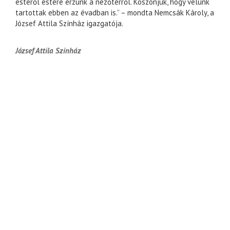
estéről estére érzünk a nézőtérről. Köszönjük, hogy velünk
tartottak ebben az évadban is.” – mondta Nemcsák Károly, a
József Attila Színház igazgatója.
József Attila Színház