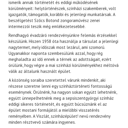
ismerik annak történetét és eddigi működésének
körülményeit: helytörténészek, színházi szakemberek, volt
igazgatók, támogatók, korábbi és jelenlegi munkatársak. A
beszélgetést Szőcs Botond zongoraművész zenei
intermezzói teszik még emlékezetesebbé.
Rendhagyó évadzáró rendezvényünkre felemás érzésekkel
készülünk. Hiszen 1958 óta használja a társulat a jelenlegi
nagytermet, mely időszak most lezárul, ami szomorú.
Ugyanakkor naponta szembesülünk azzal, hogy rég
meghaladta az idő ennek a térnek az adottságait, ezért
örülünk, hogy végre a mai színházi körülményekhez méltóvá
válik az általunk használt épület.
A közönség soraiba szeretettel várunk mindenkit, aki
részese szeretne lenni egy színháztörténeti fontosságú
eseménynek. Örülnénk, ha nagyon sokan együtt lehetnénk,
együtt ünnepelhetnénk meg a sepsiszentgyörgyi színház
eddigi sikeres történetét, és együtt búcsúznánk el az
épület mostani formájától a mielőbbi visszatérés
reményében. A Viszlát, színházépület! nevű rendezvény
minden résztvevő számára ingyenes.