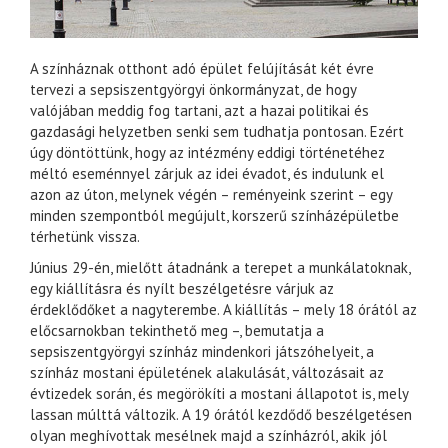
A színháznak otthont adó épület felújítását két évre
tervezi a sepsiszentgyörgyi önkormányzat, de hogy
valójában meddig fog tartani, azt a hazai politikai és
gazdasági helyzetben senki sem tudhatja pontosan. Ezért
úgy döntöttünk, hogy az intézmény eddigi történetéhez
méltó eseménnyel zárjuk az idei évadot, és indulunk el
azon az úton, melynek végén – reményeink szerint – egy
minden szempontból megújult, korszerű színházépületbe
térhetünk vissza.
Június 29-én, mielőtt átadnánk a terepet a munkálatoknak,
egy kiállításra és nyílt beszélgetésre várjuk az
érdeklődőket a nagyterembe. A kiállítás – mely 18 órától az
előcsarnokban tekinthető meg –, bemutatja a
sepsiszentgyörgyi színház mindenkori játszóhelyeit, a
színház mostani épületének alakulását, változásait az
évtizedek során, és megörökíti a mostani állapotot is, mely
lassan múlttá változik. A 19 órától kezdődő beszélgetésen
olyan meghívottak mesélnek majd a színházról, akik jól