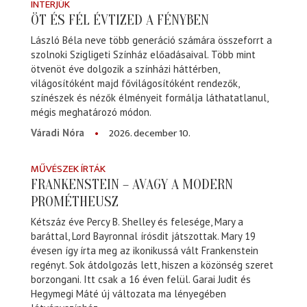
INTERJÚK
ÖT ÉS FÉL ÉVTIZED A FÉNYBEN
László Béla neve több generáció számára összeforrt a
szolnoki Szigligeti Színház előadásaival. Több mint
ötvenöt éve dolgozik a színházi háttérben,
világosítóként majd fővilágosítóként rendezők,
színészek és nézők élményeit formálja láthatatlanul,
mégis meghatározó módon.
2026. december 10.
Váradi Nóra
MŰVÉSZEK ÍRTÁK
FRANKENSTEIN – AVAGY A MODERN
PROMÉTHEUSZ
Kétszáz éve Percy B. Shelley és felesége, Mary a
baráttal, Lord Bayronnal írósdit játszottak. Mary 19
évesen így írta meg az ikonikussá vált Frankenstein
regényt. Sok átdolgozás lett, hiszen a közönség szeret
borzongani. Itt csak a 16 éven felül. Garai Judit és
Hegymegi Máté új változata ma lényegében