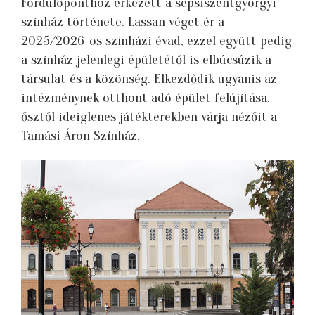
Fordulóponthoz érkezett a sepsiszentgyörgyi
színház története. Lassan véget ér a
2025/2026-os színházi évad, ezzel együtt pedig
a színház jelenlegi épületétől is elbúcsúzik a
társulat és a közönség. Elkezdődik ugyanis az
intézménynek otthont adó épület felújítása,
ősztől ideiglenes játékterekben várja nézőit a
Tamási Áron Színház.