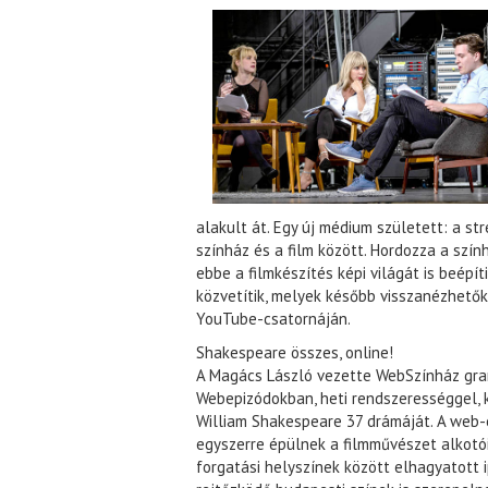
alakult át. Egy új médium született: a s
színház és a film között. Hordozza a szí
ebbe a filmkészítés képi világát is beépí
közvetítik, melyek később visszanézhető
YouTube-csatornáján.
Shakespeare összes, online!
A Magács László vezette WebSzínház gran
Webepizódokban, heti rendszerességgel, 
William Shakespeare 37 drámáját. A web-
egyszerre épülnek a filmművészet alkotói
forgatási helyszínek között elhagyatott ip