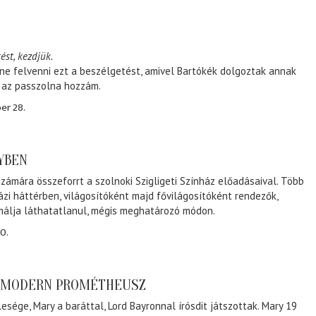
ést, kezdjük.
ene felvenni ezt a beszélgetést, amivel Bartókék dolgoztak annak
, az passzolna hozzám.
er 28.
NYBEN
zámára összeforrt a szolnoki Szigligeti Színház előadásaival. Több
ázi háttérben, világosítóként majd fővilágosítóként rendezők,
málja láthatatlanul, mégis meghatározó módon.
0.
A MODERN PROMÉTHEUSZ
lesége, Mary a baráttal, Lord Bayronnal írósdit játszottak. Mary 19