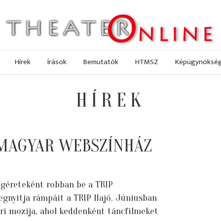
Hírek
Írások
Bemutatók
HTMSZ
Képügynöksé
HÍREK
Ő MAGYAR WEBSZÍNHÁZ
 ígéreteként robban be a TRIP
gnyitja rámpáit a TRIP Hajó. Júniusban
ri mozija, ahol keddenként táncfilmeket