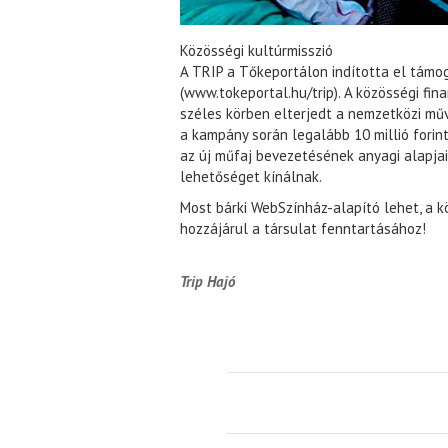
Közösségi kultúrmisszió
A TRIP a Tőkeportálon indította el támog
(www.tokeportal.hu/trip). A közösségi fi
széles körben elterjedt a nemzetközi mű
a kampány során legalább 10 millió forin
az új műfaj bevezetésének anyagi alapja
lehetőséget kínálnak.
Most bárki WebSzínház-alapító lehet, a
hozzájárul a társulat fenntartásához!
Trip Hajó