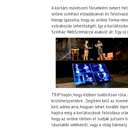
A kortárs művészeti fórumként ismert hel
online színházi előadásaival és felolvasó 
hónap igazolta, hogy az online forma min
szórakozás lehetőségét, így a korlátozá
Színház WebSzínházzá alakult át; Egy új
TRIP hajón, hogy élőben tudósítson róla.
krízishelyzetekre. „Segíteni kell az ese
kell adnia arra, hogyan lehet tovább lépni
hajóra még a korlátozások feloldása után
hogy az online térben el tudják juttatni b
távolabbi vidékeiről, vagy a világ bármely t