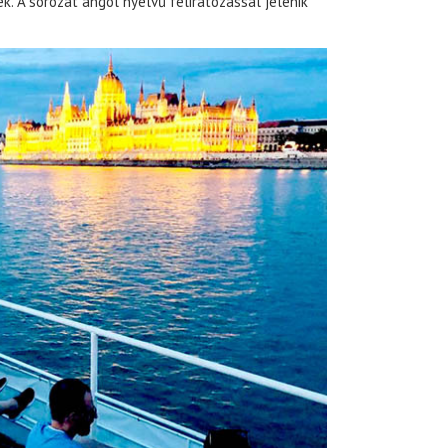
k. A sorozat angol nyelvű feliratozással jelenik