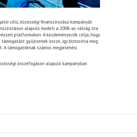
atói célú, közösségi finanszírozású kampányát
nanszírozáson alapuló modell a 2008-as válság óta
vészeti platformokon. A kezdeményezők célja, hogy
t támogatást gyűjtsenek össze, így biztosítva meg
it. A támogatóknak számos megjelenési
 közösségi összefogáson alapuló kampányban