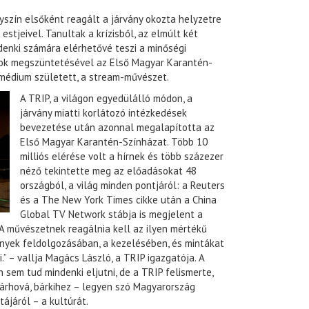
yszín elsőként reagált a járvány okozta helyzetre
estjeivel. Tanultak a krízisből, az elmúlt két
denki számára elérhetővé teszi a minőségi
sok megszüntetésével az Első Magyar Karantén-
 médium született, a stream-művészet.
A TRIP, a világon egyedülálló módon, a
járvány miatti korlátozó intézkedések
bevezetése után azonnal megalapította az
Első Magyar Karantén-Színházat. Több 10
milliós elérése volt a hírnek és több százezer
néző tekintette meg az előadásokat 48
országból, a világ minden pontjáról: a Reuters
és a The New York Times cikke után a China
Global TV Network stábja is megjelent a
 A művészetnek reagálnia kell az ilyen mértékű
mények feldolgozásában, a kezelésében, és mintákat
.” – vallja Magács László, a TRIP igazgatója. A
 sem tud mindenki eljutni, de a TRIP felismerte,
árhová, bárkihez – legyen szó Magyarország
ájáról – a kultúrát.