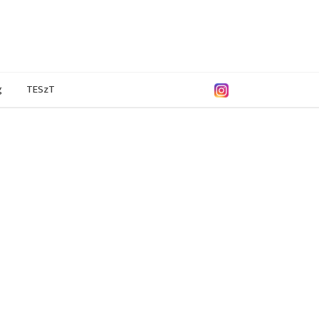
g
TESzT