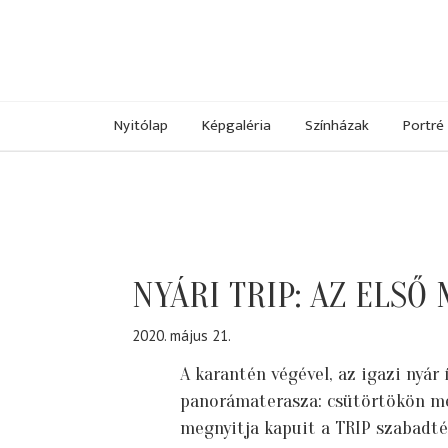
Nyitólap
Képgaléria
Színházak
Portré
NYÁRI TRIP: AZ ELS
2020. május 21.
A karantén végével, az igazi nyár
panorámaterasza: csütörtökön me
megnyitja kapuit a TRIP szabadté