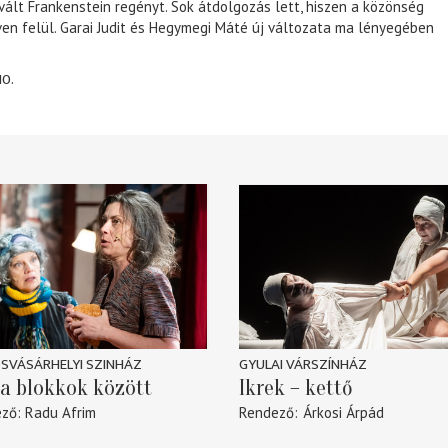
 vált Frankenstein regényt. Sok átdolgozás lett, hiszen a közönség
éven felül. Garai Judit és Hegymegi Máté új változata ma lényegében
10.
SVÁSÁRHELYI SZINHÁZ
GYULAI VÁRSZÍNHÁZ
a blokkok között
Ikrek – kettő
ező
Radu Afrim
Rendező
Árkosi Árpád