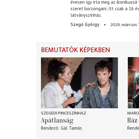
évesen így írta meg az ikonikussá
szeret borzongani. Itt csak a 16 
látványszínház.
2026. március 
Szegő György
BEMUTATÓK KÉPEKBEN
SZEGEDI PINCESZÍNHÁZ
MARO
Apátlanság
Ház 
Rendező
Gál Tamás
Rend