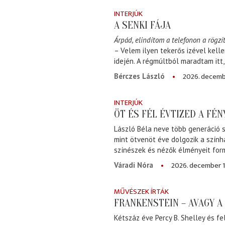
INTERJÚK
A SENKI FÁJA
Árpád, elindítom a telefonon a rögzít
– Velem ilyen tekerős izével kell
idején. A régmúltból maradtam itt
2026. decemb
Bérczes László
INTERJÚK
ÖT ÉS FÉL ÉVTIZED A FÉ
László Béla neve több generáció s
mint ötvenöt éve dolgozik a szính
színészek és nézők élményeit for
2026. december 1
Váradi Nóra
MŰVÉSZEK ÍRTÁK
FRANKENSTEIN – AVAGY 
Kétszáz éve Percy B. Shelley és fe