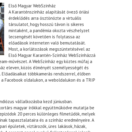
Első Magyar WebSzínház
A Karanténszínház alapítását övező óriási
érdeklődés arra ösztönözte a virtuális
társulatot, hogy hosszú távon is sikeres
mintaként, a pandémia okozta vészhelyzet
lecsengését követően is folytassa az
előadások interneten való bemutatását.
Most, a korlátozások megszüntetésével az
Első Magyar Karantén-Színház WebSzínházzá
tream-művészet. A WebSzínház egy köztes műfaj a
nház eleven, közös élményét személyességét és
ti. Előadásaikat többkamerás rendszerrel, élőben
k a Facebook oldalukon, a weboldalukon és a TRIP
diózus vállalkozásba kezd júniusban.
kortárs magyar írókkal együttműködve mutatja be
epizódok 20 perces különleges filmetűdök, melyek
nak tapasztalataira és a színház eredményeire. A
ari épületek, víztározók, üres lakások, házak,