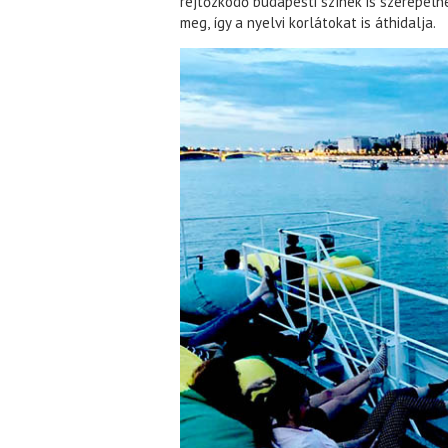
rejtőzködő budapesti színek is szerepelne
meg, így a nyelvi korlátokat is áthidalja.