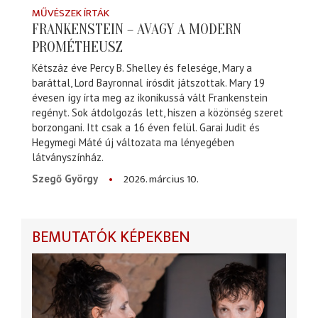
MŰVÉSZEK ÍRTÁK
FRANKENSTEIN – AVAGY A MODERN
PROMÉTHEUSZ
Kétszáz éve Percy B. Shelley és felesége, Mary a
baráttal, Lord Bayronnal írósdit játszottak. Mary 19
évesen így írta meg az ikonikussá vált Frankenstein
regényt. Sok átdolgozás lett, hiszen a közönség szeret
borzongani. Itt csak a 16 éven felül. Garai Judit és
Hegymegi Máté új változata ma lényegében
látványszínház.
2026. március 10.
Szegő György
BEMUTATÓK KÉPEKBEN