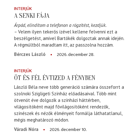
INTERJÚK
A SENKI FÁJA
Árpád, elindítom a telefonon a rögzítést, kezdjük.
– Velem ilyen tekerős izével kellene felvenni ezt a
beszélgetést, amivel Bartókék dolgoztak annak idején.
A régmúltból maradtam itt, az passzolna hozzám.
2026. december 28.
Bérczes László
INTERJÚK
ÖT ÉS FÉL ÉVTIZED A FÉNYBEN
László Béla neve több generáció számára összeforrt a
szolnoki Szigligeti Színház előadásaival. Több mint
ötvenöt éve dolgozik a színházi háttérben,
világosítóként majd fővilágosítóként rendezők,
színészek és nézők élményeit formálja láthatatlanul,
mégis meghatározó módon.
2026. december 10.
Váradi Nóra