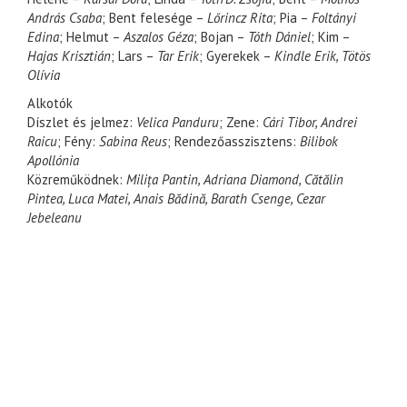
András Csaba
; Bent felesége –
Lőrincz Rita
; Pia –
Foltányi
Edina
; Helmut –
Aszalos Géza
; Bojan –
Tóth Dániel
; Kim –
Hajas Krisztián
; Lars –
Tar Erik
; Gyerekek –
Kindle Erik, Tötös
Olívia
Alkotók
Díszlet és jelmez:
Velica Panduru
; Zene:
Cári Tibor, Andrei
Raicu
; Fény:
Sabina Reus
; Rendezőasszisztens:
Bilibok
Apollónia
Közreműködnek:
Milița Pantin, Adriana Diamond, Cătălin
Pintea, Luca Matei, Anais Bădină, Barath Csenge, Cezar
Jebeleanu