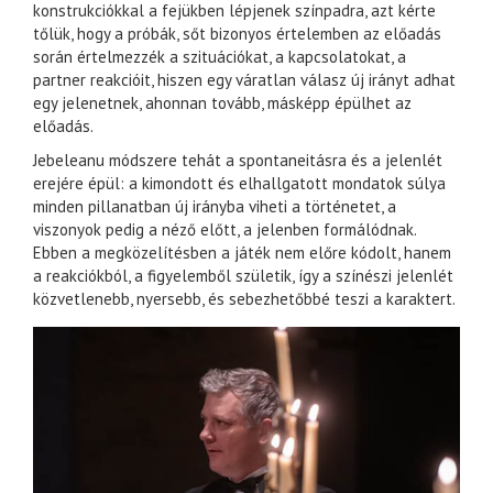
konstrukciókkal a fejükben lépjenek színpadra, azt kérte
tőlük, hogy a próbák, sőt bizonyos értelemben az előadás
során értelmezzék a szituációkat, a kapcsolatokat, a
partner reakcióit, hiszen egy váratlan válasz új irányt adhat
egy jelenetnek, ahonnan tovább, másképp épülhet az
előadás.
Jebeleanu módszere tehát a spontaneitásra és a jelenlét
erejére épül: a kimondott és elhallgatott mondatok súlya
minden pillanatban új irányba viheti a történetet, a
viszonyok pedig a néző előtt, a jelenben formálódnak.
Ebben a megközelítésben a játék nem előre kódolt, hanem
a reakciókból, a figyelemből születik, így a színészi jelenlét
közvetlenebb, nyersebb, és sebezhetőbbé teszi a karaktert.