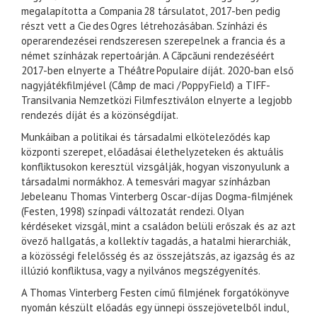
megalapította a Compania 28 társulatot, 2017-ben pedig
részt vett a Cie des Ogres létrehozásában. Színházi és
operarendezései rendszeresen szerepelnek a francia és a
német színházak repertoárján. A Căpcăuni rendezéséért
2017-ben elnyerte a Théâtre Populaire díját. 2020-ban első
nagyjátékfilmjével (Câmp de maci / Poppy Field) a TIFF-
Transilvania Nemzetközi Filmfesztiválon elnyerte a legjobb
rendezés díját és a közönségdíjat.
Munkáiban a politikai és társadalmi elköteleződés kap
központi szerepet, előadásai élethelyzeteken és aktuális
konfliktusokon keresztül vizsgálják, hogyan viszonyulunk a
társadalmi normákhoz. A temesvári magyar színházban
Jebeleanu Thomas Vinterberg Oscar-díjas Dogma-filmjének
(Festen, 1998) színpadi változatát rendezi. Olyan
kérdéseket vizsgál, mint a családon belüli erőszak és az azt
övező hallgatás, a kollektív tagadás, a hatalmi hierarchiák,
a közösségi felelősség és az összejátszás, az igazság és az
illúzió konfliktusa, vagy a nyilvános megszégyenítés.
A Thomas Vinterberg Festen című filmjének forgatókönyve
nyomán készült előadás egy ünnepi összejövetelből indul,