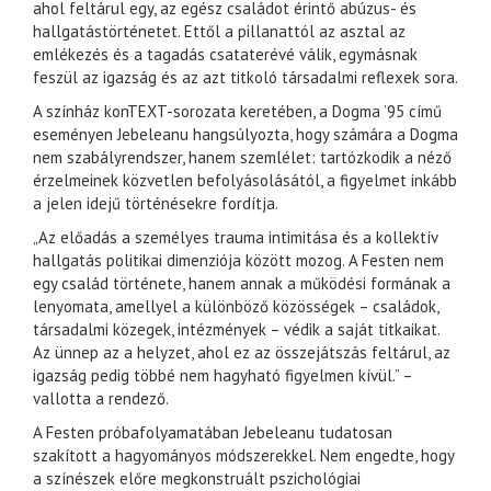
ahol feltárul egy, az egész családot érintő abúzus- és
hallgatástörténetet. Ettől a pillanattól az asztal az
emlékezés és a tagadás csataterévé válik, egymásnak
feszül az igazság és az azt titkoló társadalmi reflexek sora.
A színház konTEXT-sorozata keretében, a Dogma ’95 című
eseményen Jebeleanu hangsúlyozta, hogy számára a Dogma
nem szabályrendszer, hanem szemlélet: tartózkodik a néző
érzelmeinek közvetlen befolyásolásától, a figyelmet inkább
a jelen idejű történésekre fordítja.
„Az előadás a személyes trauma intimitása és a kollektív
hallgatás politikai dimenziója között mozog. A Festen nem
egy család története, hanem annak a működési formának a
lenyomata, amellyel a különböző közösségek – családok,
társadalmi közegek, intézmények – védik a saját titkaikat.
Az ünnep az a helyzet, ahol ez az összejátszás feltárul, az
igazság pedig többé nem hagyható figyelmen kívül.” –
vallotta a rendező.
A Festen próbafolyamatában Jebeleanu tudatosan
szakított a hagyományos módszerekkel. Nem engedte, hogy
a színészek előre megkonstruált pszichológiai