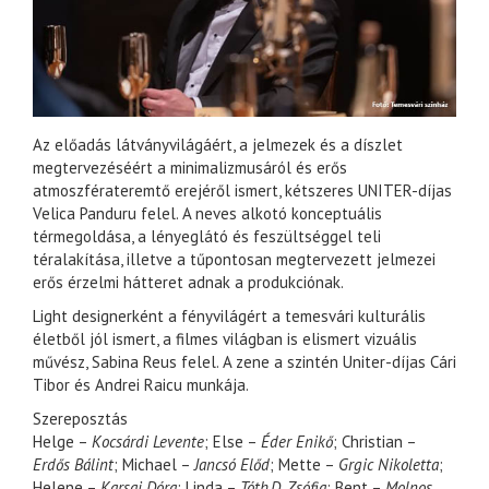
Az előadás látványvilágáért, a jelmezek és a díszlet
megtervezéséért a minimalizmusáról és erős
atmoszférateremtő erejéről ismert, kétszeres UNITER-díjas
Velica Panduru felel. A neves alkotó konceptuális
térmegoldása, a lényeglátó és feszültséggel teli
téralakítása, illetve a tűpontosan megtervezett jelmezei
erős érzelmi hátteret adnak a produkciónak.
Light designerként a fényvilágért a temesvári kulturális
életből jól ismert, a filmes világban is elismert vizuális
művész, Sabina Reus felel. A zene a szintén Uniter-díjas Cári
Tibor és Andrei Raicu munkája.
Szereposztás
Helge –
Kocsárdi Levente
; Else –
Éder Enikő
; Christian –
Erdős Bálint
; Michael –
Jancsó Előd
; Mette –
Grgic Nikoletta
;
Helene –
Karsai Dóra
; Linda –
Tóth D. Zsófia
; Bent –
Molnos