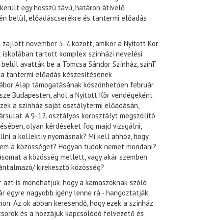
ikerült egy hosszú távú, határon átívelő
én belül, előadáscserékre és tantermi előadás
ajlott november 5-7. között, amikor a Nyitott Kör
iskolában tartott komplex színházi nevelési
belül avatták be a Tomcsa Sándor Színház, szinT
 a tantermi előadás készesítésének
 Gábor Alap támogatásának köszönhetően február
észe Budapesten, ahol a Nyitott Kör vendégeként
zek a színház saját osztálytermi előadásán,
rsulat. A 9-12. osztályos korosztályt megszólító
sében, olyan kérdéseket fog majd vizsgálni,
llni a kollektív nyomásnak? Mi kell ahhoz, hogy
em a közösséget? Hogyan tudok nemet mondani?
ásomat a közösség mellett, vagy akár szemben
ántalmazó/ kirekesztő közösség?
r azt is mondhatjuk, hogy a kamaszoknak szóló
ár egyre nagyobb igény lenne rá - hangoztatják
mon. Az ok abban keresendő, hogy ezek a színház
etsorok és a hozzájuk kapcsolódó felvezető és