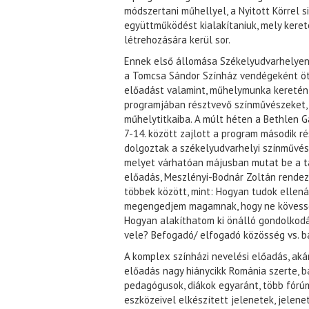
módszertani műhellyel, a Nyitott Körrel s
együttműködést kialakítaniuk, mely keret
létrehozására kerül sor.
Ennek első állomása Székelyudvarhelyen z
a Tomcsa Sándor Színház vendégeként öt 
előadást valamint, műhelymunka keretén 
programjában résztvevő színművészeket,
műhelytitkaiba. A múlt héten a Bethlen
7-14. között zajlott a program második r
dolgoztak a székelyudvarhelyi színművés
melyet várhatóan májusban mutat be a tá
előadás, Meszlényi-Bodnár Zoltán rendezé
többek között, mint: Hogyan tudok ellená
megengedjem magamnak, hogy ne kövess
Hogyan alakíthatom ki önálló gondolkod
vele? Befogadó/ elfogadó közösség vs. b
A komplex színházi nevelési előadás, aká
előadás nagy hiánycikk Románia szerte, b
pedagógusok, diákok egyaránt, több fórú
eszközeivel elkészített jelenetek, jelen