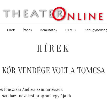
Hírek
Írások
Bemutatók
HTMSZ
Képügynöksé
HÍREK
T KÖR VENDÉGE VOLT A TOMCSA
 és Fincziski Andrea színművészek
 színházi nevelési program egy újabb