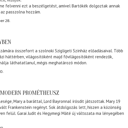
ene felvenni ezt a beszélgetést, amivel Bartókék dolgoztak annak
, az passzolna hozzám.
er 28.
NYBEN
zámára összeforrt a szolnoki Szigligeti Színház előadásaival. Több
ázi háttérben, világosítóként majd fővilágosítóként rendezők,
málja láthatatlanul, mégis meghatározó módon.
0.
A MODERN PROMÉTHEUSZ
lesége, Mary a baráttal, Lord Bayronnal írósdit játszottak. Mary 19
 vált Frankenstein regényt. Sok átdolgozás lett, hiszen a közönség
éven felül. Garai Judit és Hegymegi Máté új változata ma lényegében