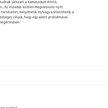
tudnak játszani a kamaszokat érintő,
. „Az előadás közben megvalósuló nyílt
a történetet, mélyíthetik és/vagy szélesíthetik a
ődleges céljuk, hogy egy adott problémával
megértésben.”
ést, kezdjük.