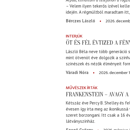
– Velem ilyen tekerős izével kell
idején. A régmúltból maradtam itt
2026. decemb
Bérczes László
INTERJÚK
ÖT ÉS FÉL ÉVTIZED A FÉ
László Béla neve több generáció s
mint ötvenöt éve dolgozik a szính
színészek és nézők élményeit for
2026. december 1
Váradi Nóra
MŰVÉSZEK ÍRTÁK
FRANKENSTEIN – AVAGY 
Kétszáz éve Percy B. Shelley és fe
évesen így írta meg az ikonikussá
szeret borzongani. Itt csak a 16 
látványszínház.
Szegő György