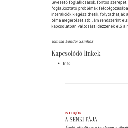
levezető foglalkozások, fontos szerepet 
foglalkoztató problémák feldolgozásában
interakciók kiegészíthetik, folytathatják 
téma megértését stb., ám rendszerint els
kapcsolatban változást idézzenek elő a 
Tomcsa Sándor Színház
Kapcsolódó linkek
Info
INTERJÚK
A SENKI FÁJA
Árpád, elindítom a telefonon a rögzít